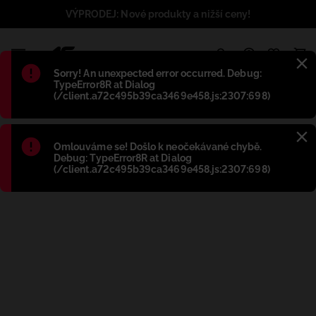
VÝPRODEJ: Nové produkty a nižší ceny!
1
Błąd
:
Sorry! An unexpected error occurred. Debug:
TypeError8R at Dialog
(/client.a72c495b39ca3469e458.js:2307:698)
Błąd
:
Omlouváme se! Došlo k neočekávané chybě.
Debug: TypeError8R at Dialog
(/client.a72c495b39ca3469e458.js:2307:698)