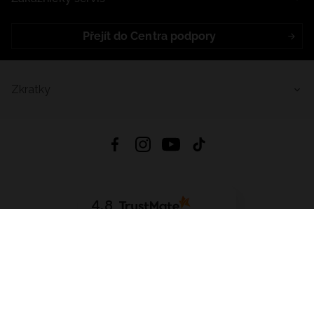
Přejít do Centra podpory
Zkratky
4.8
Založeno na
1441
hodnocení
ze všech dob
Stáhnout Aplikaci:
App Store
Google Play
App Gallery