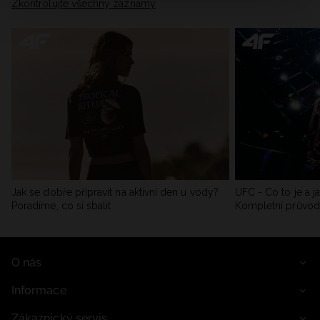
Zkontrolujte všechny záznamy
Jak se dobře připravit na aktivní den u vody?
UFC - Co to je a j
Poradíme, co si sbalit
Kompletní průvo
O nás
Informace
Zákaznický servis