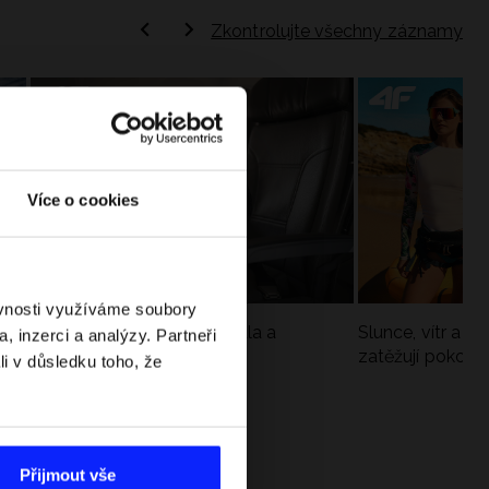
Zkontrolujte všechny záznamy
Více o cookies
ěvnosti využíváme soubory
Jak si sbalit batoh do letadla a
Slunce, vítr a vo
, inzerci a analýzy. Partneři
nepřekročit limity?
zatěžují pokožku
li v důsledku toho, že
sportech
Přijmout vše