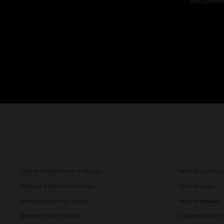
Komplexní
Dámské nepromokavé bundy
Pánské zimní b
Dámské přechodové bundy
Pánské vesty
Dámské podzimní bundy
Pánské tepláky
Dámské zimní bundy
Chlapecké podz