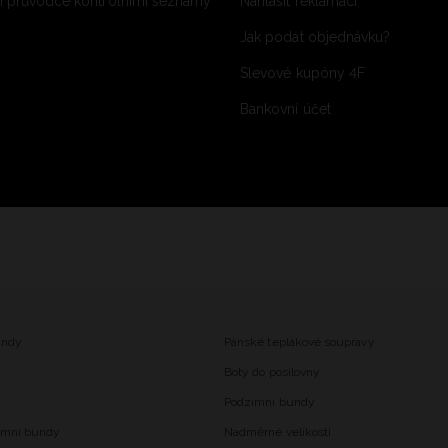
 průvodce kontrolními seznamy
Nahlásit reklamaci
Jak podat objednávku?
Slevové kupóny 4F
Bankovní účet
undy
Pánské teplákové soupravy
Boty do posilovny
Podzimní bundy
imní bundy
Nadměrné velikosti