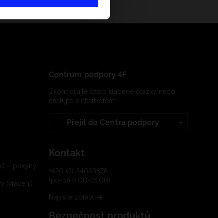
Centrum podpory 4F
Zkontrolujte často kladené otázky nebo
chatujte s chatbotem:
Přejít do Centra podpory
Kontakt
í) – pokyny
+420 (2) 34093878
(po-pá 9:00-16:00)
 (vrácení)
Napište zprávu
Bezpečnost produktů