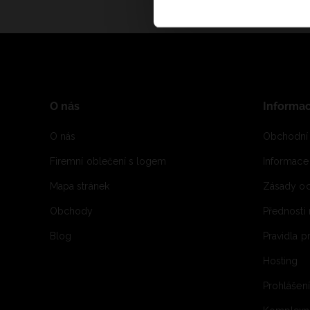
O nás
Informa
O nás
Obchodní
Firemní oblečení s logem
Informac
Mapa stránek
Zásady oc
Obchody
Přednosti
Blog
Pravidla 
Hosting
Prohlášen