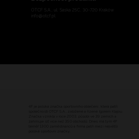
OTCF S.A., ul. Saska 25C, 30-720 Kraków
info@otcf.pl
4F je polská značka sportovního oblečení, která patří
společnosti OTCF S.A., založené a řízené Igorem Klajou.
Značka vznikla v roce 2003, působí ve 39 zemích a
zahrnuje síť více než 350 obchodů. Dnes má tým 4F
téměř 1300 zaměstnanců a firma patří mezi největší
polské sportovní značky.