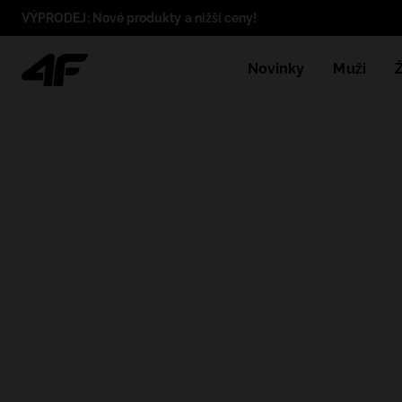
VÝPRODEJ: Nové produkty a nižší ceny!
Novinky
Muži