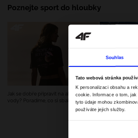
Poznejte sport do hloubky
Souhlas
Tato webová stránka použív
K personalizaci obsahu a re
Jak se dobře připravit na aktivní den u
UFC - Co to je a
cookie. Informace o tom, jak
vody? Poradíme, co si sbalit
kategorie? Komp
tyto údaje mohou zkombinovat
používáte jejich služby.