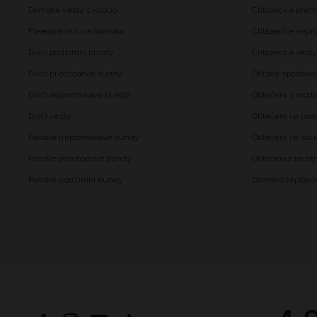
Dámské vesty s kapucí
Chlapecké přec
Fleecová mikina dámská
Chlapecké nepr
Dívčí podzimní bundy
Chlapecké vesty
Dívčí přechodové bundy
Dětské sportovní
Dívčí nepromokavé bundy
Oblečení s mod
Dívčí vesty
Oblečení na pad
Pánské nepromokavé bundy
Oblečení na squ
Pánské přechodové bundy
Oblečenie na ten
Pánské podzimní bundy
Dámské tepláko