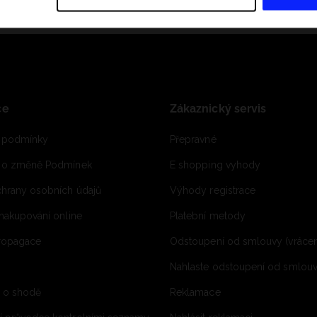
ce
Zákaznický servis
 podmínky
Přepravné
e o změně Podmínek
E shopping vyhody
hrany osobních údajů
Výhody registrace
 nakupování online
Platební metody
propagace
Odstoupení od smlouvy (vrácen
Nahlaste odstoupení od smlouvy
í o shodě
Reklamace