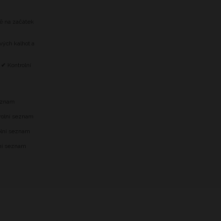
tě na začátek
vých kalhot a
 ✔ Kontrolní
m
seznam
trolní seznam
olní seznam
lní seznam