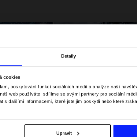
Detaily
á cookies
klam, poskytování funkcí sociálních médií a analýze naší návšt
 jaké jsou váhové
Formule 1 v kraťasech: pravidla, časy
 náš web používáte, sdílíme se svými partnery pro sociální média
letní průvodce
závodů, rekordy a nejlepší jezdci F1
 s dalšími informacemi, které jste jim poskytli nebo které získa
Upravit
Dodací náklady
Najděte naše obchody
B2B