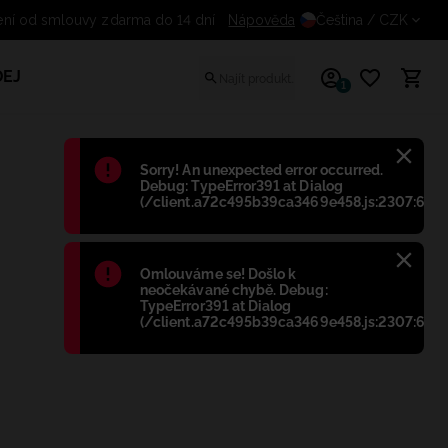
Odstoupení od smlouvy zdarma do 14 dní
Nápověda
Čeština
/ CZK
EJ
1
Błąd
:
Sorry! An unexpected error occurred.
Debug: TypeError391 at Dialog
(/client.a72c495b39ca3469e458.js:2307:698)
Błąd
:
Omlouváme se! Došlo k
neočekávané chybě. Debug:
TypeError391 at Dialog
(/client.a72c495b39ca3469e458.js:2307:698)