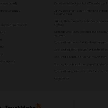
hodové bundy
Žebříček běžeckých bot 4F – naše top 3
omokavé bundy
Jak vybrat školní batoh? Připravte své dí
školního roku
Jaké kalhoty do hor? - žebříček outdooro
kraťasů
 oblečení na tělocvik
Seznam věcí, které potřebujete do školy
alem
seznam
el
Co si vzít na triatlon? ✔ Kontrolní sezna
ash
Co si vzít na jógu, pilates? ✔ Kontrolní 
is
Co si vzít s sebou do hor na trek? ✔ Kon
vé soupravy
Co si vzít s sebou do posilovny? ✔ Kontr
Co si vzít na cyklistický výlet? ✔ Kontro
Nabídka 4F