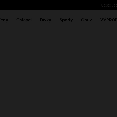
Ženy
Chlapci
Dívky
Sporty
Obuv
VÝPROD