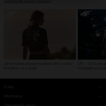
Zkontrolujte všechny záznamy
Jak se dobře připravit na aktivní den u vody?
UFC - Co to je a j
Poradíme, co si sbalit
Kompletní průvo
O nás
Informace
Zákaznický servis