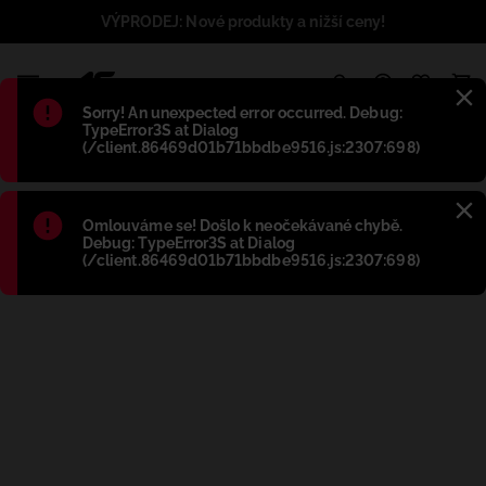
VÝPRODEJ: Nové produkty a nižší ceny!
1
Błąd
:
Sorry! An unexpected error occurred. Debug:
TypeError3S at Dialog
(/client.86469d01b71bbdbe9516.js:2307:698)
Błąd
:
Omlouváme se! Došlo k neočekávané chybě.
Debug: TypeError3S at Dialog
(/client.86469d01b71bbdbe9516.js:2307:698)