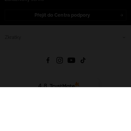
Přejít do Centra podpory
Zkratky
4.8
Založeno na
1441
hodnocení
ze všech dob
Stáhnout Aplikaci:
App Store
Google Play
App Gallery