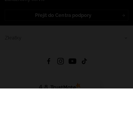
Přejít do Centra podpory
Zkratky
4.8
Založeno na
1441
hodnocení
ze všech dob
Stáhnout Aplikaci:
App Store
Google Play
App Gallery