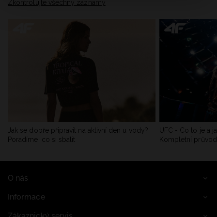
Zkontrolujte všechny záznamy
Jak se dobře připravit na aktivní den u vody?
UFC - Co to je a j
Poradíme, co si sbalit
Kompletní průvo
O nás
Informace
Zákaznický servis