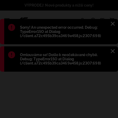
VÝPRODEJ: Nové produkty a nižší ceny!
1
Błąd
:
Sorry! An unexpected error occurred. Debug:
TypeError15O at Dialog
(/client.a72c495b39ca3469e458.js:2307:698)
Błąd
:
Omlouváme se! Došlo k neočekávané chybě.
Debug: TypeError15O at Dialog
(/client.a72c495b39ca3469e458.js:2307:698)