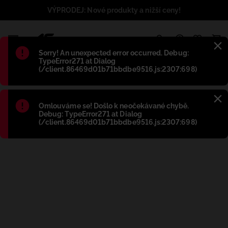
VÝPRODEJ: Nové produkty a nižší ceny!
1
Błąd
:
Sorry! An unexpected error occurred. Debug:
TypeError271 at Dialog
(/client.86469d01b71bbdbe9516.js:2307:698)
Błąd
:
Omlouváme se! Došlo k neočekávané chybě.
Debug: TypeError271 at Dialog
(/client.86469d01b71bbdbe9516.js:2307:698)