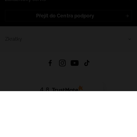
Přejít do Centra podpory
Zkratky
4.8
Založeno na
1441
hodnocení
ze všech dob
Stáhnout Aplikaci:
App Store
Google Play
App Gallery