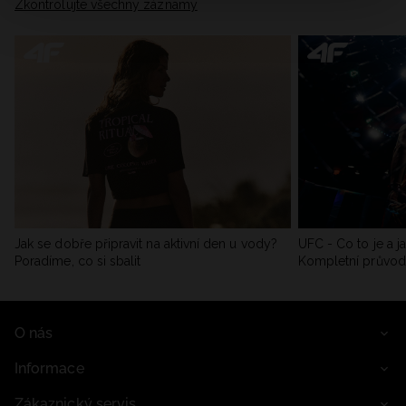
Zkontrolujte všechny záznamy
Jak se dobře připravit na aktivní den u vody?
UFC - Co to je a j
Poradíme, co si sbalit
Kompletní průvo
O nás
Informace
Zákaznický servis