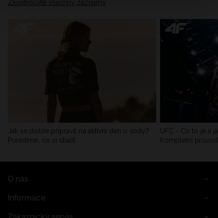
Zkontrolujte všechny záznamy
Jak se dobře připravit na aktivní den u vody?
UFC - Co to je a j
Poradíme, co si sbalit
Kompletní průvo
O nás
Informace
Zákaznický servis