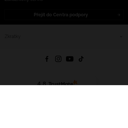
Přejít do Centra podpory
Zkratky
4.8
Založeno na
1441
hodnocení
ze všech dob
Stáhnout Aplikaci:
App Store
Google Play
App Gallery