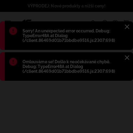
VÝPRODEJ: Nové produkty a nižší ceny!
1
Błąd
:
Sorry! An unexpected error occurred. Debug:
TypeError48A at Dialog
(/client.86469d01b71bbdbe9516.js:2307:698)
Błąd
:
Omlouváme se! Došlo k neočekávané chybě.
Debug: TypeError48A at Dialog
(/client.86469d01b71bbdbe9516.js:2307:698)