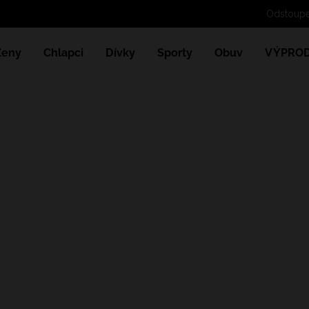
Odstoupe
Ženy
Chlapci
Dívky
Sporty
Obuv
VÝPROD