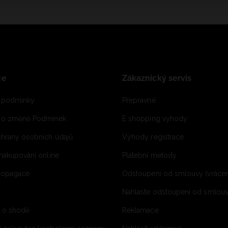
ce
Zákaznický servis
 podmínky
Přepravné
e o změně Podmínek
E shopping vyhody
hrany osobních údajů
Výhody registrace
 nakupování online
Platební metody
propagace
Odstoupení od smlouvy (vrácen
Nahlaste odstoupení od smlouvy
í o shodě
Reklamace