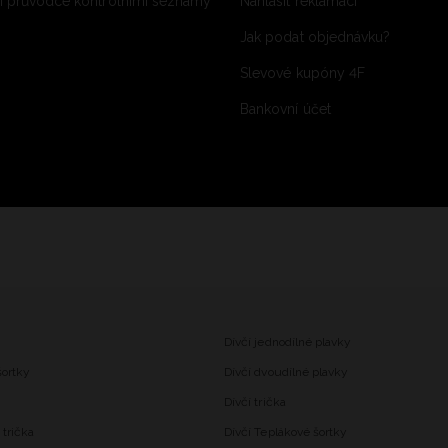
 průvodce kontrolními seznamy
Nahlásit reklamaci
Jak podat objednávku?
Slevové kupóny 4F
Bankovní účet
Dívčí jednodílné plavky
šortky
Dívčí dvoudílné plavky
Dívčí trička
trička
Dívčí Teplákové šortky