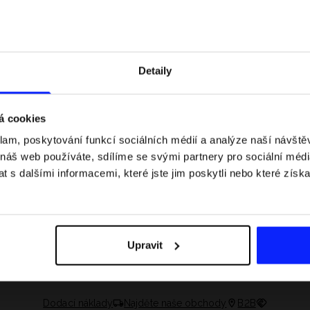
Detaily
á cookies
klam, poskytování funkcí sociálních médií a analýze naší návšt
 náš web používáte, sdílíme se svými partnery pro sociální média
 s dalšími informacemi, které jste jim poskytli nebo které získa
 jaké jsou váhové
Formule 1 v kraťasech: pravidla, časy
letní průvodce
závodů, rekordy a nejlepší jezdci F1
Upravit
Dodací náklady
Najděte naše obchody
B2B