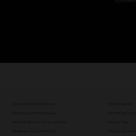
Komplexní
Dámské dvoudílné plavky
Pánské plavky
Dámské jednodílné plavky
Pánské plážové 
Dámská tílka a trička na ramínka
Pánská tílka
Dámské cyklistické trička
Pánská bavlněná 