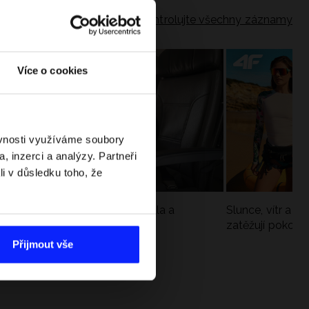
Zkontrolujte všechny záznamy
Více o cookies
ěvnosti využíváme soubory
, inzerci a analýzy. Partneři
li v důsledku toho, že
Jak si sbalit batoh do letadla a
Slunce, vítr a vo
nepřekročit limity?
zatěžují pokožku
sportech
Přijmout vše