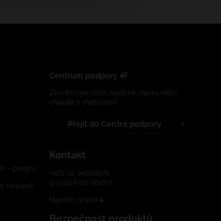
Centrum podpory 4F
Zkontrolujte často kladené otázky nebo
chatujte s chatbotem:
Přejít do Centra podpory
Kontakt
í) – pokyny
+420 (2) 34093878
(po-pá 9:00-16:00)
 (vrácení)
Napište zprávu
Bezpečnost produktů