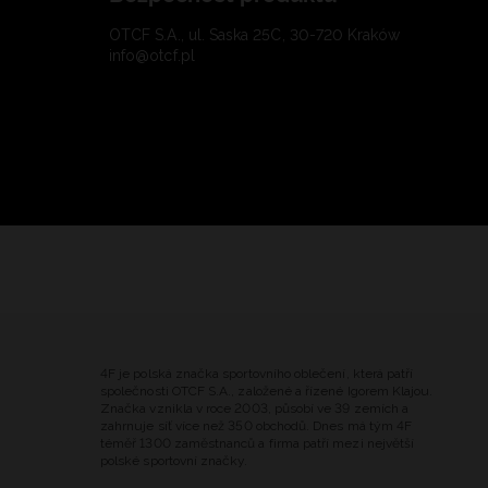
OTCF S.A., ul. Saska 25C, 30-720 Kraków
info@otcf.pl
4F je polská značka sportovního oblečení, která patří
společnosti OTCF S.A., založené a řízené Igorem Klajou.
Značka vznikla v roce 2003, působí ve 39 zemích a
zahrnuje síť více než 350 obchodů. Dnes má tým 4F
téměř 1300 zaměstnanců a firma patří mezi největší
polské sportovní značky.