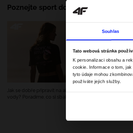
Poznejte sport do hloubky
Souhlas
Tato webová stránka použív
K personalizaci obsahu a re
cookie. Informace o tom, jak
tyto údaje mohou zkombinovat
používáte jejich služby.
Jak se dobře připravit na aktivní den u
UFC - Co to je a
vody? Poradíme, co si sbalit
kategorie? Komp