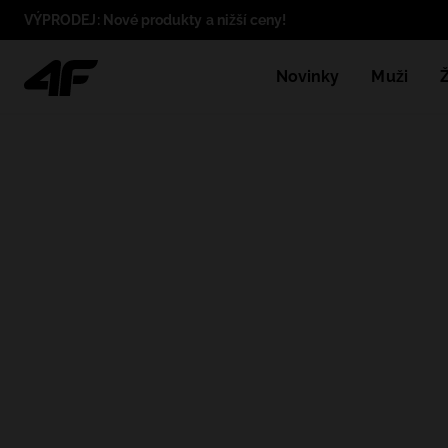
VÝPRODEJ: Nové produkty a nižší ceny!
Novinky
Muži