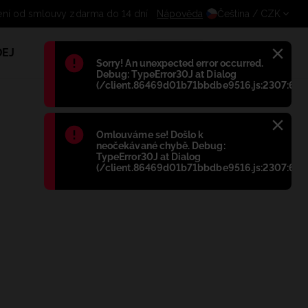
ní od smlouvy zdarma do 14 dní
Nápověda
Čeština
/ CZK
EJ
1
Błąd
:
Sorry! An unexpected error occurred.
Debug: TypeError30J at Dialog
(/client.86469d01b71bbdbe9516.js:2307:698
Błąd
:
Omlouváme se! Došlo k
neočekávané chybě. Debug:
TypeError30J at Dialog
(/client.86469d01b71bbdbe9516.js:2307:698