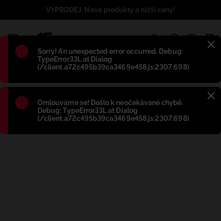
VÝPRODEJ: Nové produkty a nižší ceny!
1
Błąd
:
Sorry! An unexpected error occurred. Debug:
TypeError33L at Dialog
(/client.a72c495b39ca3469e458.js:2307:698)
Błąd
:
Omlouváme se! Došlo k neočekávané chybě.
Debug: TypeError33L at Dialog
(/client.a72c495b39ca3469e458.js:2307:698)