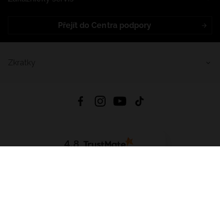
Přejít do Centra podpory
Zkratky
4.8
Založeno na
1441
hodnocení
ze všech dob
Stáhnout Aplikaci:
App Store
Google Play
App Gallery