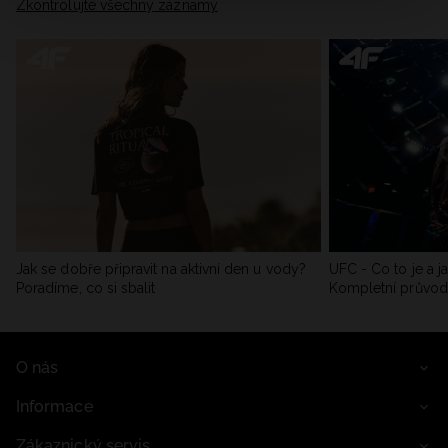
Zkontrolujte všechny záznamy
Jak se dobře připravit na aktivní den u vody?
UFC - Co to je a j
Poradíme, co si sbalit
Kompletní průvo
O nás
Informace
Zákaznický servis