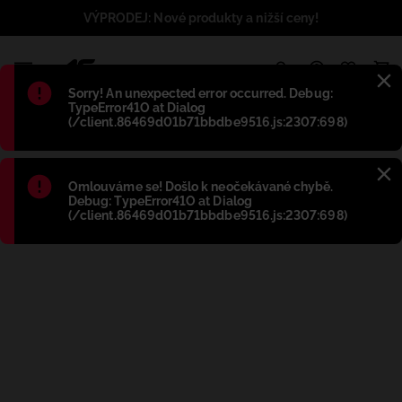
VÝPRODEJ: Nové produkty a nižší ceny!
1
Błąd
:
Sorry! An unexpected error occurred. Debug:
TypeError41O at Dialog
(/client.86469d01b71bbdbe9516.js:2307:698)
Błąd
:
Omlouváme se! Došlo k neočekávané chybě.
Debug: TypeError41O at Dialog
(/client.86469d01b71bbdbe9516.js:2307:698)