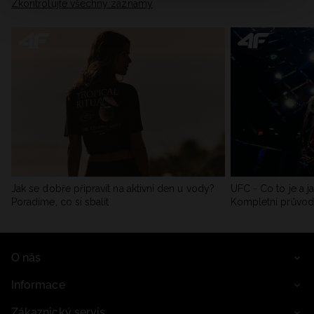
Zkontrolujte všechny záznamy
Jak se dobře připravit na aktivní den u vody?
UFC - Co to je a j
Poradíme, co si sbalit
Kompletní průvo
O nás
Informace
Zákaznický servis