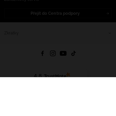
Přejít do Centra podpory
Zkratky
4.8
Založeno na
1441
hodnocení
ze všech dob
Stáhnout Aplikaci:
App Store
Google Play
App Gallery