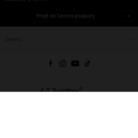
Přejít do Centra podpory
Zkratky
4.8
Založeno na
1441
hodnocení
ze všech dob
Stáhnout Aplikaci:
App Store
Google Play
App Gallery