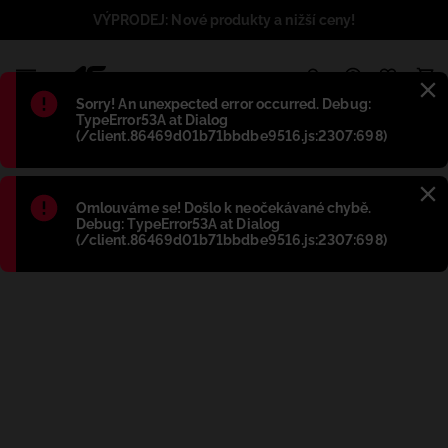
VÝPRODEJ: Nové produkty a nižší ceny!
1
Błąd
:
Sorry! An unexpected error occurred. Debug:
TypeError53A at Dialog
(/client.86469d01b71bbdbe9516.js:2307:698)
Błąd
:
Omlouváme se! Došlo k neočekávané chybě.
Debug: TypeError53A at Dialog
(/client.86469d01b71bbdbe9516.js:2307:698)