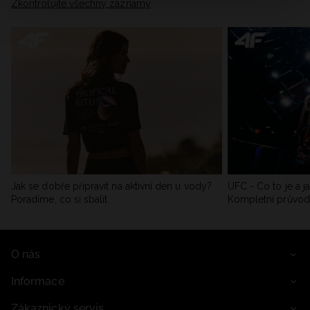
Zkontrolujte všechny záznamy
Jak se dobře připravit na aktivní den u vody?
UFC - Co to je a j
Poradíme, co si sbalit
Kompletní průvo
O nás
Informace
Zákaznický servis