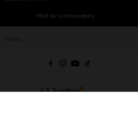
Přejít do Centra podpory
Zkratky
4.8
Založeno na
1441
hodnocení
ze všech dob
Stáhnout Aplikaci:
App Store
Google Play
App Gallery