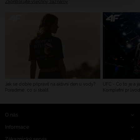
Zkontrolujte všechny záznamy
Jak se dobře připravit na aktivní den u vody?
UFC - Co to je a j
Poradíme, co si sbalit
Kompletní průvo
O nás
Informace
Zákaznický servis