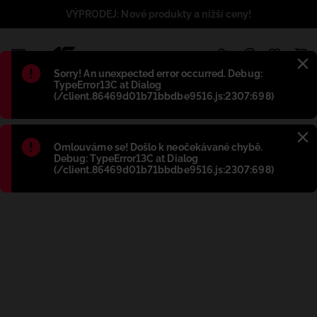
VÝPRODEJ: Nové produkty a nižší ceny!
1
Błąd
:
Sorry! An unexpected error occurred. Debug:
TypeError13C at Dialog
(/client.86469d01b71bbdbe9516.js:2307:698)
Błąd
:
Omlouváme se! Došlo k neočekávané chybě.
Debug: TypeError13C at Dialog
(/client.86469d01b71bbdbe9516.js:2307:698)