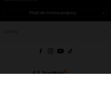
Přejít do Centra podpory
Zkratky
4.8
Založeno na
1441
hodnocení
ze všech dob
Stáhnout Aplikaci:
App Store
Google Play
App Gallery