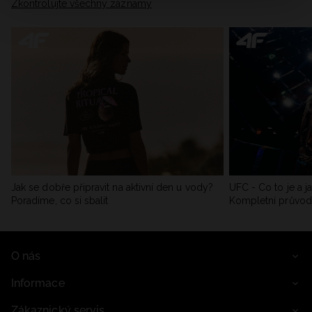
Zkontrolujte všechny záznamy
Jak se dobře připravit na aktivní den u vody?
UFC - Co to je a j
Poradíme, co si sbalit
Kompletní průvo
O nás
Informace
Zákaznický servis