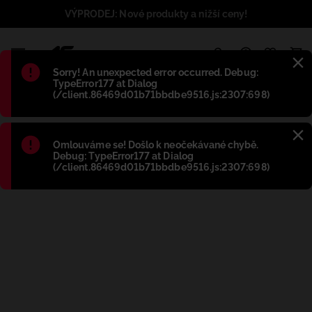
VÝPRODEJ: Nové produkty a nižší ceny!
1
Błąd
:
Sorry! An unexpected error occurred. Debug:
TypeError177 at Dialog
(/client.86469d01b71bbdbe9516.js:2307:698)
Błąd
:
Omlouváme se! Došlo k neočekávané chybě.
Debug: TypeError177 at Dialog
(/client.86469d01b71bbdbe9516.js:2307:698)