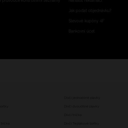
 průvodce kontrolními seznamy
Nahlásit reklamaci
Jak podat objednávku?
Slevové kupóny 4F
Bankovní účet
Dívčí jednodílné plavky
šortky
Dívčí dvoudílné plavky
Dívčí trička
trička
Dívčí Teplákové šortky