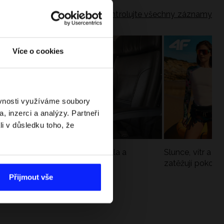
Zkontrolujte všechny záznamy
Více o cookies
ěvnosti využíváme soubory
, inzerci a analýzy. Partneři
li v důsledku toho, že
Jak si sbalit batoh do letadla a
Slunce, vítr a vo
nepřekročit limity?
zatěžují pokožku
sportech
Přijmout vše