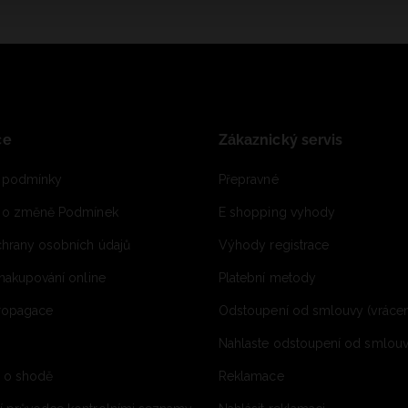
ce
Zákaznický servis
 podmínky
Přepravné
e o změně Podmínek
E shopping vyhody
hrany osobních údajů
Výhody registrace
 nakupování online
Platební metody
propagace
Odstoupení od smlouvy (vrácen
Nahlaste odstoupení od smlouvy
í o shodě
Reklamace