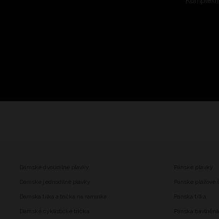
Komplexní
Dámské dvoudílné plavky
Pánské plavky
Dámské jednodílné plavky
Pánské plážové 
Dámská tílka a trička na ramínka
Pánská tílka
Dámské cyklistické trička
Pánská bavlněná 