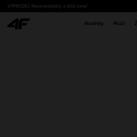
VÝPRODEJ: Nové produkty a nižší ceny!
Novinky
Muži