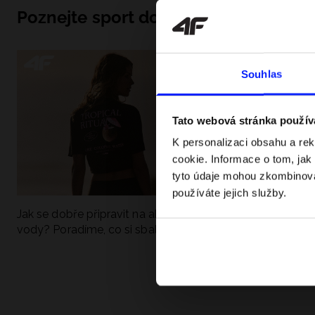
Poznejte sport do hloubky
Souhlas
Tato webová stránka použív
K personalizaci obsahu a re
cookie. Informace o tom, jak
tyto údaje mohou zkombinovat
používáte jejich služby.
Jak se dobře připravit na aktivní den u
UFC - Co to je a
vody? Poradíme, co si sbalit
kategorie? Komp