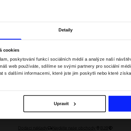
Detaily
á cookies
klam, poskytování funkcí sociálních médií a analýze naší návšt
 náš web používáte, sdílíme se svými partnery pro sociální média
 s dalšími informacemi, které jste jim poskytli nebo které získa
 jaké jsou váhové
Formule 1 v kraťasech: pravidla, časy
letní průvodce
závodů, rekordy a nejlepší jezdci F1
Upravit
Dodací náklady
Najděte naše obchody
B2B