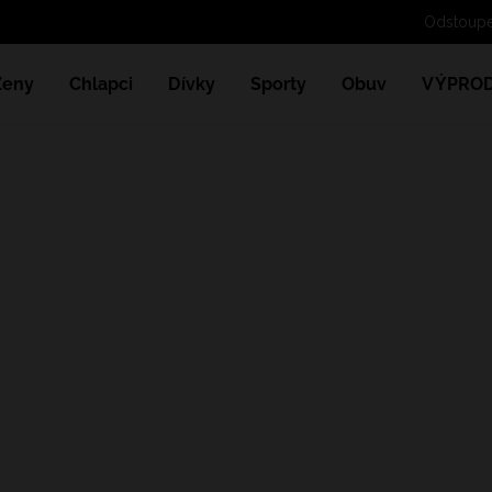
Ženy
Chlapci
Dívky
Sporty
Obuv
VÝPROD