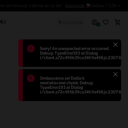
Odstoupení od smlouvy zdarma do 14 dní
Nápověda
Čeština
/ CZK
EJ
1
Błąd
:
Sorry! An unexpected error occurred.
Debug: TypeError193 at Dialog
(/client.a72c495b39ca3469e458.js:2307:698)
Błąd
:
Omlouváme se! Došlo k
neočekávané chybě. Debug:
TypeError193 at Dialog
(/client.a72c495b39ca3469e458.js:2307:698)