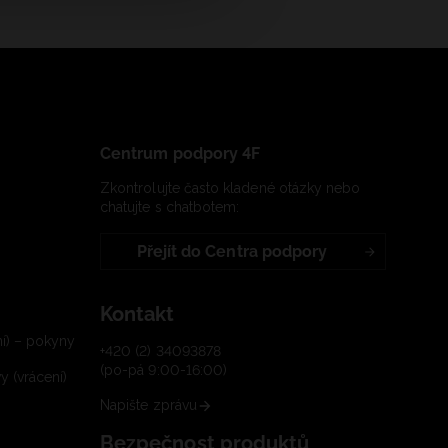
Centrum podpory 4F
Zkontrolujte často kladené otázky nebo
chatujte s chatbotem:
Přejít do Centra podpory
Kontakt
í) – pokyny
+420 (2) 34093878
(po-pá 9:00-16:00)
 (vrácení)
Napište zprávu
Bezpečnost produktů