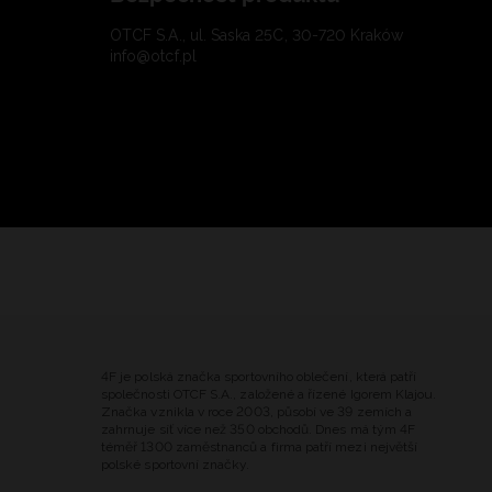
OTCF S.A., ul. Saska 25C, 30-720 Kraków
info@otcf.pl
4F je polská značka sportovního oblečení, která patří
společnosti OTCF S.A., založené a řízené Igorem Klajou.
Značka vznikla v roce 2003, působí ve 39 zemích a
zahrnuje síť více než 350 obchodů. Dnes má tým 4F
téměř 1300 zaměstnanců a firma patří mezi největší
polské sportovní značky.