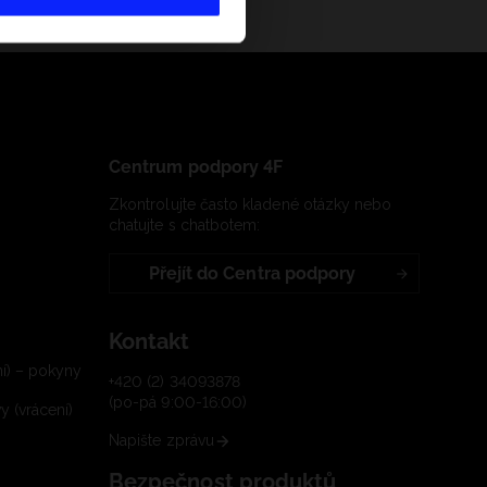
Centrum podpory 4F
Zkontrolujte často kladené otázky nebo
chatujte s chatbotem:
Přejít do Centra podpory
Kontakt
í) – pokyny
+420 (2) 34093878
(po-pá 9:00-16:00)
 (vrácení)
Napište zprávu
Bezpečnost produktů