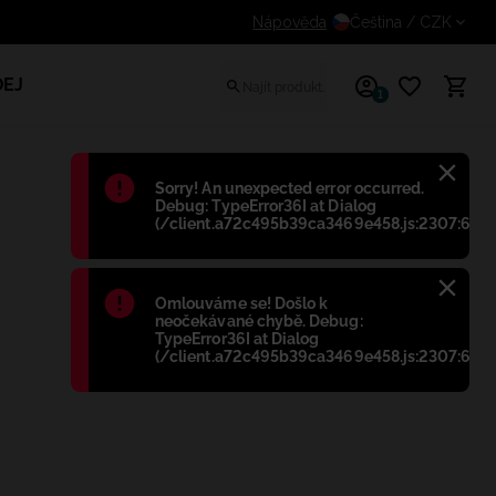
odatečnou slevu pro registrované zákazníky
Nápověda
Čeština
/ CZK
EJ
1
Błąd
:
Sorry! An unexpected error occurred.
Debug: TypeError36I at Dialog
(/client.a72c495b39ca3469e458.js:2307:698)
Błąd
:
Omlouváme se! Došlo k
neočekávané chybě. Debug:
TypeError36I at Dialog
(/client.a72c495b39ca3469e458.js:2307:698)