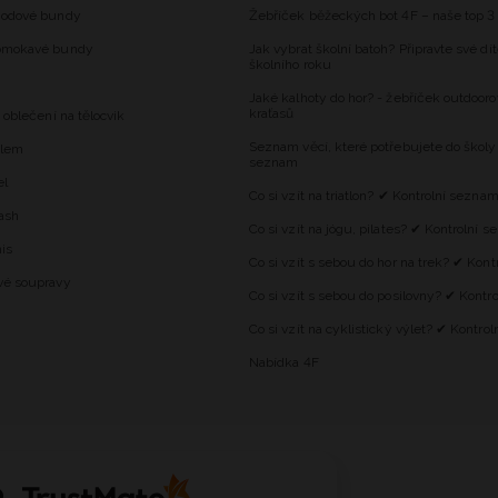
hodové bundy
Žebříček běžeckých bot 4F – naše top 3
omokavé bundy
Jak vybrat školní batoh? Připravte své dí
školního roku
Jaké kalhoty do hor? - žebříček outdooro
kraťasů
 oblečení na tělocvik
Seznam věcí, které potřebujete do školy
alem
seznam
el
Co si vzít na triatlon? ✔ Kontrolní sezna
ash
Co si vzít na jógu, pilates? ✔ Kontrolní 
is
Co si vzít s sebou do hor na trek? ✔ Kon
vé soupravy
Co si vzít s sebou do posilovny? ✔ Kontr
Co si vzít na cyklistický výlet? ✔ Kontro
Nabídka 4F