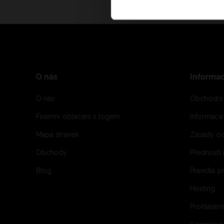
O nás
Informa
O nás
Obchodní
Firemní oblečení s logem
Informac
Mapa stránek
Zásady oc
Obchody
Přednosti
Blog
Pravidla 
Hosting
Prohlášen