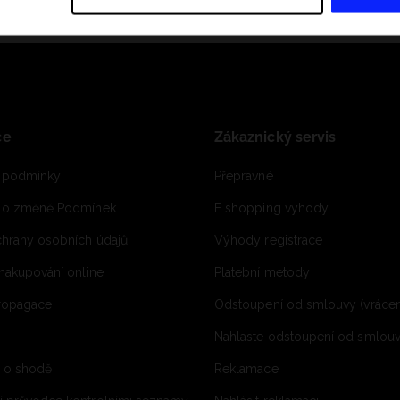
ce
Zákaznický servis
 podmínky
Přepravné
e o změně Podmínek
E shopping vyhody
hrany osobních údajů
Výhody registrace
 nakupování online
Platební metody
propagace
Odstoupení od smlouvy (vrácen
Nahlaste odstoupení od smlouvy
í o shodě
Reklamace