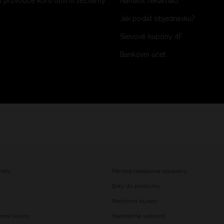
 průvodce kontrolními seznamy
Nahlásit reklamaci
Jak podat objednávku?
Slevové kupóny 4F
Bankovní účet
undy
Pánské teplákové soupravy
Boty do posilovny
Podzimní bundy
imní bundy
Nadměrné velikosti