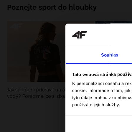
Poznejte sport do hloubky
Souhlas
Tato webová stránka použív
K personalizaci obsahu a re
Jak se dobře připravit na aktivní den u
UFC - Co to je a
cookie. Informace o tom, jak
vody? Poradíme, co si sbalit
kategorie? Komp
tyto údaje mohou zkombinovat
používáte jejich služby.