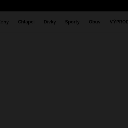
Získejte d
Ženy
Chlapci
Dívky
Sporty
Obuv
VÝPROD