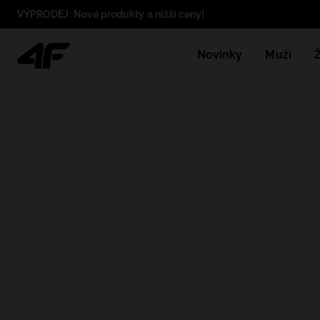
VÝPRODEJ: Nové produkty a nižší ceny!
Novinky
Muži