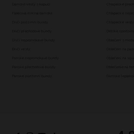
Dámské vesty s kapucí
Chlapecké přec
Fleecová mikina dámská
Chlapecké nepr
Dívčí podzimní bundy
Chlapecké vesty
Dívčí přechodové bundy
Dětské sportovní
Dívčí nepromokavé bundy
Oblečení s mod
Dívčí vesty
Oblečení na pad
Pánské nepromokavé bundy
Oblečení na squ
Pánské přechodové bundy
Oblečenie na ten
Pánské podzimní bundy
Dámské tepláko