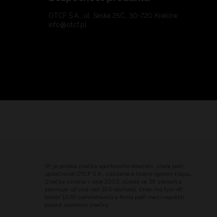
OTCF S.A., ul. Saska 25C, 30-720 Kraków
info@otcf.pl
4F je polská značka sportovního oblečení, která patří
společnosti OTCF S.A., založené a řízené Igorem Klajou.
Značka vznikla v roce 2003, působí ve 39 zemích a
zahrnuje síť více než 350 obchodů. Dnes má tým 4F
téměř 1300 zaměstnanců a firma patří mezi největší
polské sportovní značky.