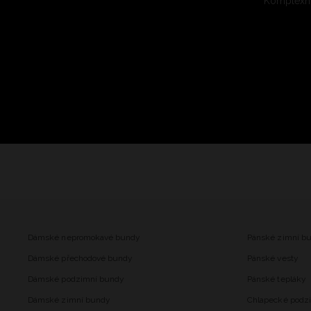
Komplexní
Dámské nepromokavé bundy
Pánské zimní b
Dámské přechodové bundy
Pánské vesty
Dámské podzimní bundy
Pánské tepláky
Dámské zimní bundy
Chlapecké podz