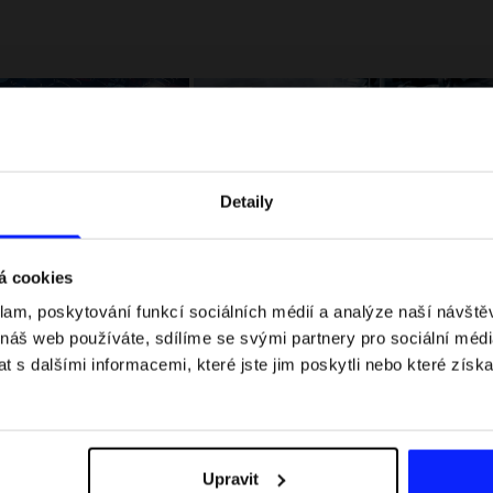
Detaily
á cookies
klam, poskytování funkcí sociálních médií a analýze naší návšt
 jaké jsou váhové
Formule 1 v kraťasech: pravidla, časy
 náš web používáte, sdílíme se svými partnery pro sociální média
letní průvodce
závodů, rekordy a nejlepší jezdci F1
 s dalšími informacemi, které jste jim poskytli nebo které získa
Upravit
Dodací náklady
Najděte naše obchody
B2B