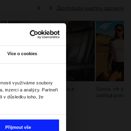
Zkontrolujte všechny záznamy
Více o cookies
ěvnosti využíváme soubory
Jak si sbalit batoh do letadla a
Slunce, vítr a vo
, inzerci a analýzy. Partneři
nepřekročit limity?
zatěžují pokožku
li v důsledku toho, že
sportech
Přijmout vše