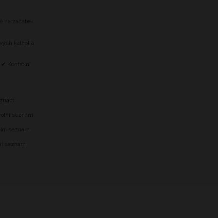
tě na začátek
vých kalhot a
 ✔ Kontrolní
m
seznam
trolní seznam
olní seznam
lní seznam