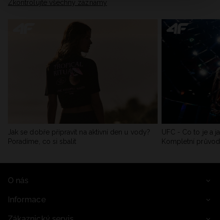
Zkontrolujte všechny záznamy
Jak se dobře připravit na aktivní den u vody?
UFC - Co to je a j
Poradíme, co si sbalit
Kompletní průvo
O nás
Informace
Zákaznický servis