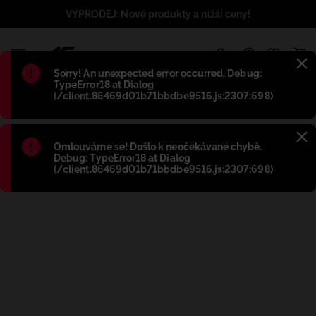
VÝPRODEJ: Nové produkty a nižší ceny!
1
Błąd
:
Sorry! An unexpected error occurred. Debug:
TypeError18 at Dialog
(/client.86469d01b71bbdbe9516.js:2307:698)
Błąd
:
Omlouváme se! Došlo k neočekávané chybě.
Debug: TypeError18 at Dialog
(/client.86469d01b71bbdbe9516.js:2307:698)