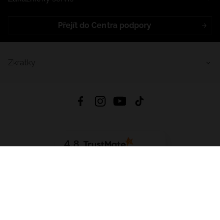
Přejít do Centra podpory
Zkratky
4.8
Založeno na
1441
hodnocení
ze všech dob
Stáhnout Aplikaci:
App Store
Google Play
App Gallery