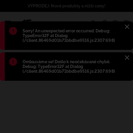
VÝPRODEJ: Nové produkty a nižší ceny!
1
Błąd
:
Sorry! An unexpected error occurred. Debug:
TypeError32F at Dialog
(/client.86469d01b71bbdbe9516.js:2307:698)
Błąd
:
Omlouváme se! Došlo k neočekávané chybě.
Debug: TypeError32F at Dialog
(/client.86469d01b71bbdbe9516.js:2307:698)