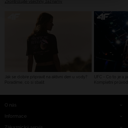
Zkontrolujte všechny záznamy
Jak se dobře připravit na aktivní den u vody?
UFC - Co to je a j
Poradíme, co si sbalit
Kompletní průvo
O nás
Informace
Zákaznický servis