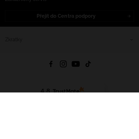
Přejít do Centra podpory
Zkratky
4.8
Založeno na
1441
hodnocení
ze všech dob
Stáhnout Aplikaci:
App Store
Google Play
App Gallery