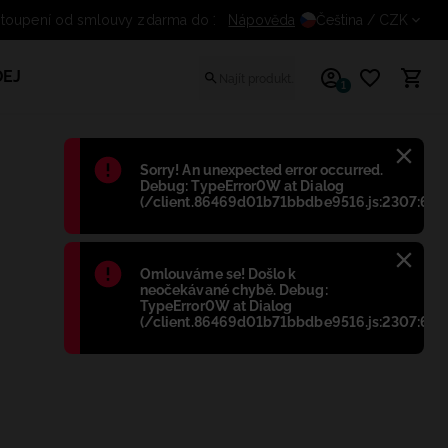
Nápověda
Odstoupení od smlouvy zdarma
Čeština
/ CZK
EJ
1
Błąd
:
Sorry! An unexpected error occurred.
Debug: TypeError0W at Dialog
(/client.86469d01b71bbdbe9516.js:2307:698
Błąd
:
Omlouváme se! Došlo k
neočekávané chybě. Debug:
TypeError0W at Dialog
(/client.86469d01b71bbdbe9516.js:2307:698