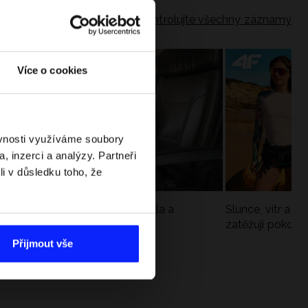
Zkontrolujte všechny záznamy
Více o cookies
ěvnosti využíváme soubory
, inzerci a analýzy. Partneři
li v důsledku toho, že
Jak si sbalit batoh do letadla a
Slunce, vítr a vo
nepřekročit limity?
zatěžují pokožku
sportech
Přijmout vše