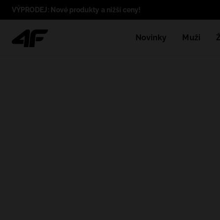
VÝPRODEJ: Nové produkty a nižší ceny!
Novinky
Muži