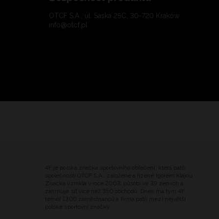
OTCF S.A., ul. Saska 25C, 30-720 Kraków
info@otcf.pl
4F je polská značka sportovního oblečení, která patří
společnosti OTCF S.A., založené a řízené Igorem Klajou.
Značka vznikla v roce 2003, působí ve 39 zemích a
zahrnuje síť více než 350 obchodů. Dnes má tým 4F
téměř 1300 zaměstnanců a firma patří mezi největší
polské sportovní značky.