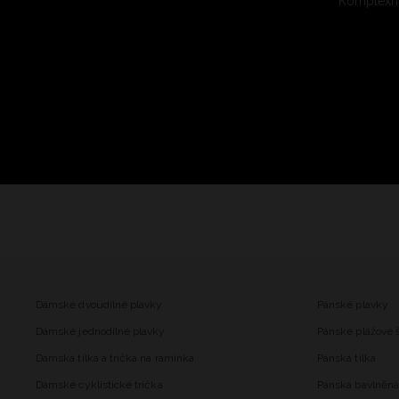
Komplexní
Dámské dvoudílné plavky
Pánské plavky
Dámské jednodílné plavky
Pánské plážové 
Dámská tílka a trička na ramínka
Pánská tílka
Dámské cyklistické trička
Pánská bavlněná 