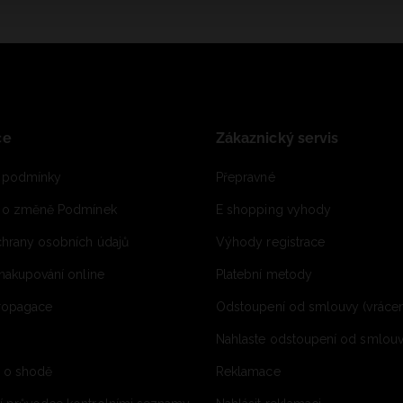
ce
Zákaznický servis
 podmínky
Přepravné
e o změně Podmínek
E shopping vyhody
hrany osobních údajů
Výhody registrace
 nakupování online
Platební metody
propagace
Odstoupení od smlouvy (vrácen
Nahlaste odstoupení od smlouvy
í o shodě
Reklamace