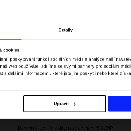
Detaily
á cookies
klam, poskytování funkcí sociálních médií a analýze naší návšt
 náš web používáte, sdílíme se svými partnery pro sociální média
 s dalšími informacemi, které jste jim poskytli nebo které získa
 jaké jsou váhové
Formule 1 v kraťasech: pravidla, časy
letní průvodce
závodů, rekordy a nejlepší jezdci F1
Upravit
Dodací náklady
Najděte naše obchody
B2B