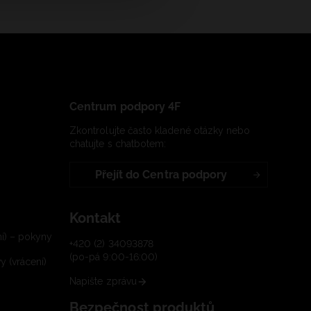
Centrum podpory 4F
Zkontrolujte často kladené otázky nebo
chatujte s chatbotem:
Přejít do Centra podpory
Kontakt
í) – pokyny
+420 (2) 34093878
(po-pá 9:00-16:00)
 (vrácení)
Napište zprávu
Bezpečnost produktů