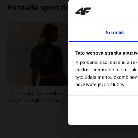
Poznejte sport do hloubky
Souhlas
Tato webová stránka použív
K personalizaci obsahu a re
cookie. Informace o tom, jak
tyto údaje mohou zkombinovat
používáte jejich služby.
Jak se dobře připravit na aktivní den u
UFC - Co to je a
vody? Poradíme, co si sbalit
kategorie? Komp