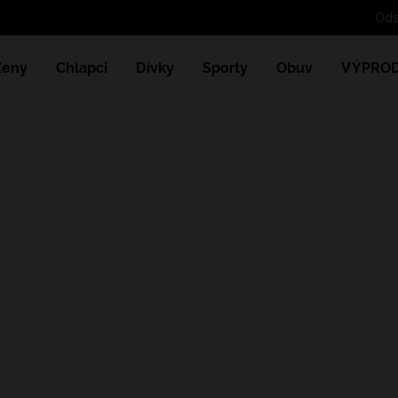
Ženy
Chlapci
Dívky
Sporty
Obuv
VÝPROD