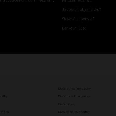
 průvodce kontrolními seznamy
Nahlásit reklamaci
Jak podat objednávku?
Slevové kupóny 4F
Bankovní účet
Dívčí jednodílné plavky
šortky
Dívčí dvoudílné plavky
Dívčí trička
trička
Dívčí Teplákové šortky