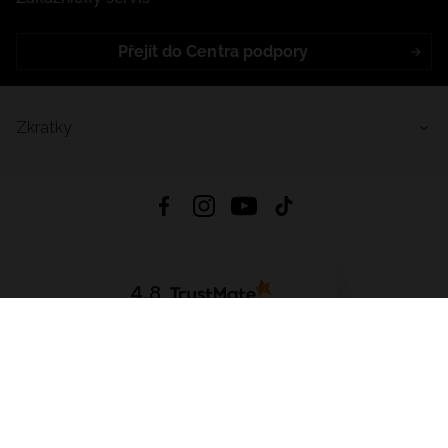
Přejít do Centra podpory
Zkratky
4.8
Založeno na
1441
hodnocení
ze všech dob
Stáhnout Aplikaci:
App Store
Google Play
App Gallery