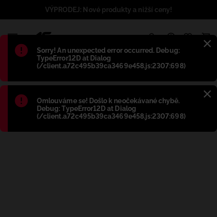
VÝPRODEJ: Nové produkty a nižší ceny!
1
Błąd
:
Sorry! An unexpected error occurred. Debug:
TypeError12D at Dialog
(/client.a72c495b39ca3469e458.js:2307:698)
Błąd
:
Omlouváme se! Došlo k neočekávané chybě.
Debug: TypeError12D at Dialog
(/client.a72c495b39ca3469e458.js:2307:698)