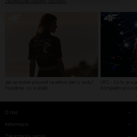
Zkontrolujte všechny záznamy
Jak se dobře připravit na aktivní den u vody?
UFC - Co to je a j
Poradíme, co si sbalit
Kompletní průvo
O nás
Informace
Zákaznický servis