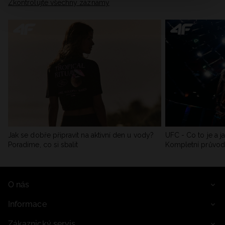
Zkontrolujte všechny záznamy
Jak se dobře připravit na aktivní den u vody?
UFC - Co to je a j
Poradíme, co si sbalit
Kompletní průvo
O nás
Informace
Zákaznický servis