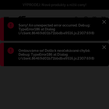
VÝPRODEJ: Nové produkty a nižší ceny!
1
Błąd
:
Sorry! An unexpected error occurred. Debug:
TypeError186 at Dialog
(/client.86469d01b71bbdbe9516.js:2307:698)
Błąd
:
Omlouváme se! Došlo k neočekávané chybě.
Debug: TypeError186 at Dialog
(/client.86469d01b71bbdbe9516.js:2307:698)