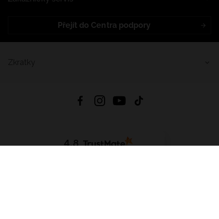
Přejít do Centra podpory
Zkratky
4.8
Založeno na
1441
hodnocení
ze všech dob
Stáhnout Aplikaci:
App Store
Google Play
App Gallery