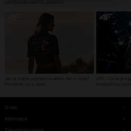
Zkontrolujte všechny záznamy
Jak se dobře připravit na aktivní den u vody?
UFC - Co to je a j
Poradíme, co si sbalit
Kompletní průvo
O nás
Informace
Zákaznický servis