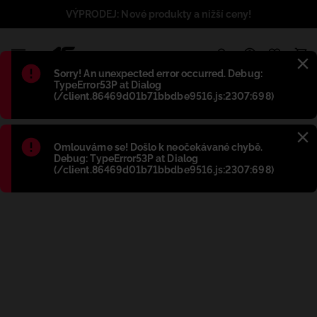
VÝPRODEJ: Nové produkty a nižší ceny!
1
Błąd
:
Sorry! An unexpected error occurred. Debug:
TypeError53P at Dialog
(/client.86469d01b71bbdbe9516.js:2307:698)
Błąd
:
Omlouváme se! Došlo k neočekávané chybě.
Debug: TypeError53P at Dialog
(/client.86469d01b71bbdbe9516.js:2307:698)