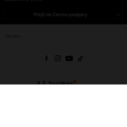
Přejít do Centra podpory
Zkratky
4.8
Založeno na
1441
hodnocení
ze všech dob
Stáhnout Aplikaci:
App Store
Google Play
App Gallery