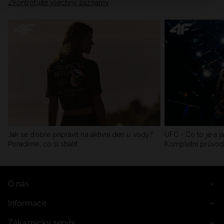
Zkontrolujte všechny záznamy
Jak se dobře připravit na aktivní den u vody?
UFC - Co to je a j
Poradíme, co si sbalit
Kompletní průvo
O nás
Informace
Zákaznický servis