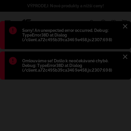
VÝPRODEJ: Nové produkty a nižší ceny!
1
Błąd
:
Sorry! An unexpected error occurred. Debug:
TypeError38D at Dialog
(/client.a72c495b39ca3469e458.js:2307:698)
Błąd
:
Omlouváme se! Došlo k neočekávané chybě.
Debug: TypeError38D at Dialog
(/client.a72c495b39ca3469e458.js:2307:698)