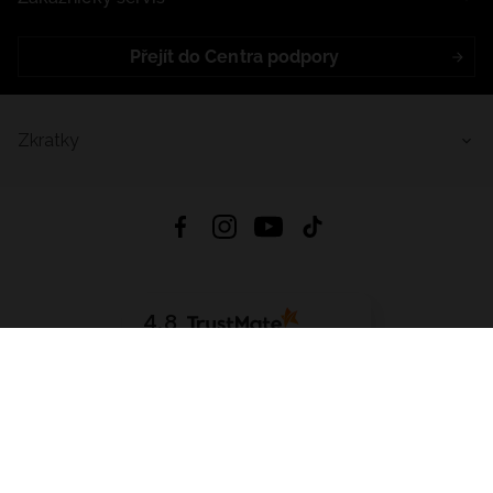
Přejít do Centra podpory
Zkratky
4.8
Založeno na
1441
hodnocení
ze všech dob
Stáhnout Aplikaci:
App Store
Google Play
App Gallery