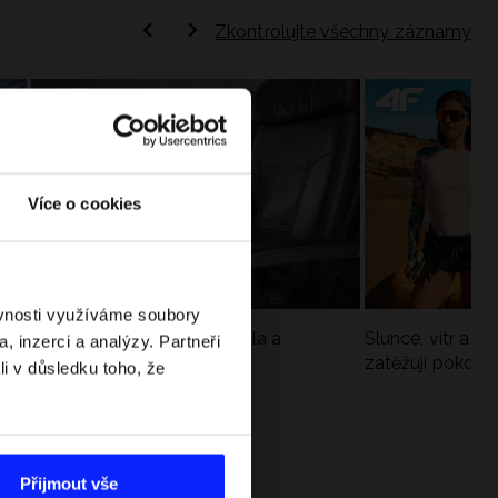
Zkontrolujte všechny záznamy
Více o cookies
ěvnosti využíváme soubory
Jak si sbalit batoh do letadla a
Slunce, vítr a vo
, inzerci a analýzy. Partneři
nepřekročit limity?
zatěžují pokožku
li v důsledku toho, že
sportech
Přijmout vše