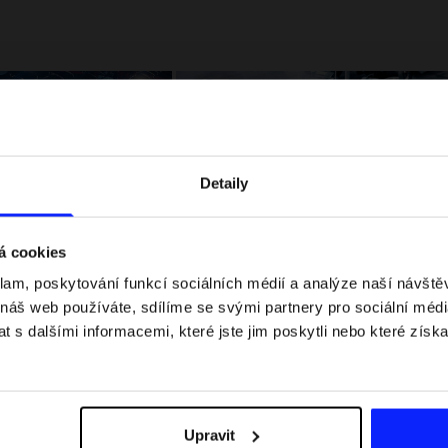
Detaily
á cookies
klam, poskytování funkcí sociálních médií a analýze naší návšt
 jaké jsou váhové
Formule 1 v kraťasech: pravidla, časy
 náš web používáte, sdílíme se svými partnery pro sociální média
letní průvodce
závodů, rekordy a nejlepší jezdci F1
 s dalšími informacemi, které jste jim poskytli nebo které získa
Upravit
Dodací náklady
Najděte naše obchody
B2B