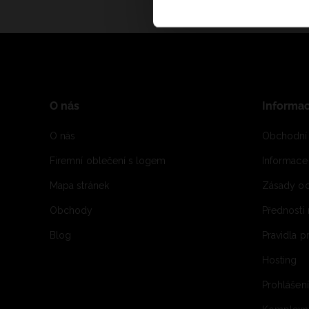
O nás
Informa
O nás
Obchodní
Firemní oblečení s logem
Informac
Mapa stránek
Zásady oc
Obchody
Přednosti
Blog
Pravidla 
Hosting
Prohlášen