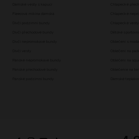
Dámské vesty s kapucí
Chlapecké přec
Fleecová mikina dámská
Chlapecké nepr
Dívčí podzimní bundy
Chlapecké vesty
Dívčí přechodové bundy
Dětské sportovní
Dívčí nepromokavé bundy
Oblečení s mod
Dívčí vesty
Oblečení na pad
Pánské nepromokavé bundy
Oblečení na squ
Pánské přechodové bundy
Oblečenie na ten
Pánské podzimní bundy
Dámské tepláko