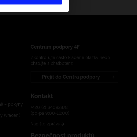
Centrum podpory 4F
Zkontrolujte často kladené otázky nebo
chatujte s chatbotem:
Přejít do Centra podpory
Kontakt
í) – pokyny
+420 (2) 34093878
(po-pá 9:00-16:00)
 (vrácení)
Napište zprávu
Bezpečnost produktů