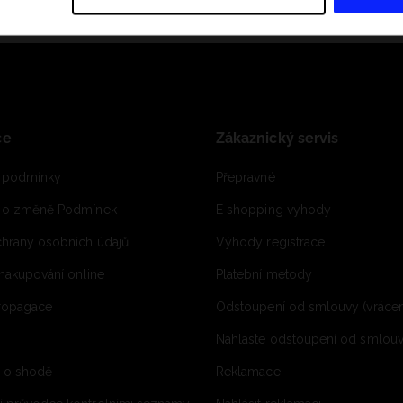
ce
Zákaznický servis
 podmínky
Přepravné
e o změně Podmínek
E shopping vyhody
hrany osobních údajů
Výhody registrace
 nakupování online
Platební metody
propagace
Odstoupení od smlouvy (vrácen
Nahlaste odstoupení od smlouvy
í o shodě
Reklamace