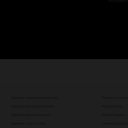
Komplexní
Dámské nepromokavé bundy
Pánské zimní b
Dámské přechodové bundy
Pánské vesty
Dámské podzimní bundy
Pánské tepláky
Dámské zimní bundy
Chlapecké podz