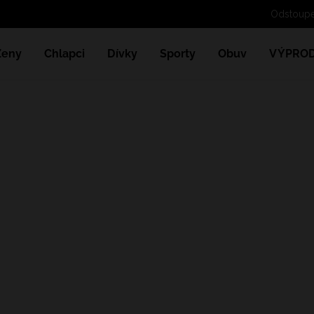
Ženy
Chlapci
Dívky
Sporty
Obuv
VÝPROD