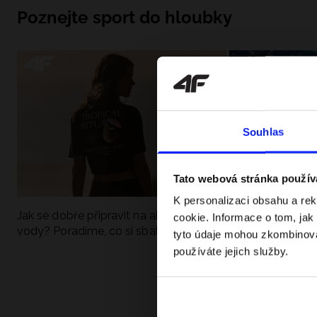
Poznejte sport do hloubky
Souhlas
Tato webová stránka použív
K personalizaci obsahu a re
Jak se dobře připravit na aktivní den u
UFC - Co to je a
cookie. Informace o tom, jak
vody? Poradíme, co si sbalit
kategorie? Komp
tyto údaje mohou zkombinovat
používáte jejich služby.