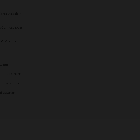
tě na začátek
vých kalhot a
 ✔ Kontrolní
m
seznam
trolní seznam
olní seznam
lní seznam