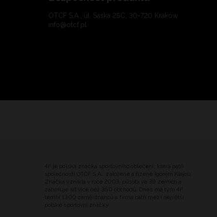
OTCF S.A., ul. Saska 25C, 30-720 Kraków
info@otcf.pl
4F je polská značka sportovního oblečení, která patří
společnosti OTCF S.A., založené a řízené Igorem Klajou.
Značka vznikla v roce 2003, působí ve 39 zemích a
zahrnuje síť více než 350 obchodů. Dnes má tým 4F
téměř 1300 zaměstnanců a firma patří mezi největší
polské sportovní značky.