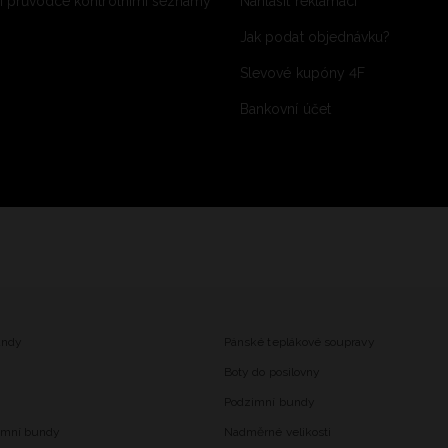
 průvodce kontrolními seznamy
Nahlásit reklamaci
Jak podat objednávku?
Slevové kupóny 4F
Bankovní účet
undy
Pánské teplákové soupravy
Boty do posilovny
Podzimní bundy
imní bundy
Nadměrné velikosti