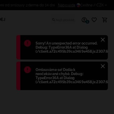
Odstoupení od smlouvy zdarma d
Nápověda
Čeština
/ CZK
EJ
1
Błąd
:
Sorry! An unexpected error occurred.
Debug: TypeError36A at Dialog
(/client.a72c495b39ca3469e458.js:2307:698)
Błąd
:
Omlouváme se! Došlo k
neočekávané chybě. Debug:
TypeError36A at Dialog
(/client.a72c495b39ca3469e458.js:2307:698)