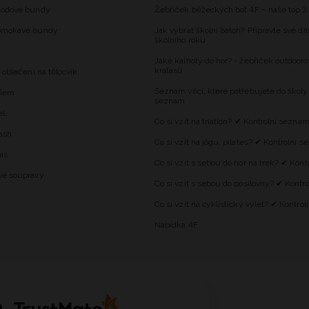
hodové bundy
Žebříček běžeckých bot 4F – naše top 3
omokavé bundy
Jak vybrat školní batoh? Připravte své dí
školního roku
Jaké kalhoty do hor? - žebříček outdooro
kraťasů
 oblečení na tělocvik
Seznam věcí, které potřebujete do školy
alem
seznam
el
Co si vzít na triatlon? ✔ Kontrolní sezna
ash
Co si vzít na jógu, pilates? ✔ Kontrolní 
is
Co si vzít s sebou do hor na trek? ✔ Kon
vé soupravy
Co si vzít s sebou do posilovny? ✔ Kontr
Co si vzít na cyklistický výlet? ✔ Kontro
Nabídka 4F