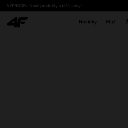
VÝPRODEJ: Nové produkty a nižší ceny!
Novinky
Muži