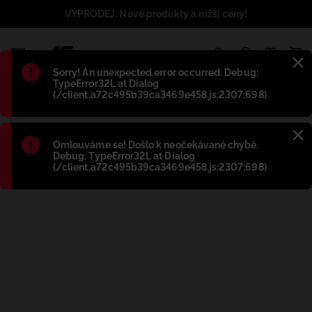
VÝPRODEJ: Nové produkty a nižší ceny!
1
Błąd
:
Sorry! An unexpected error occurred. Debug:
TypeError32L at Dialog
(/client.a72c495b39ca3469e458.js:2307:698)
Błąd
:
Omlouváme se! Došlo k neočekávané chybě.
Debug: TypeError32L at Dialog
(/client.a72c495b39ca3469e458.js:2307:698)