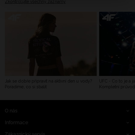
Zkontrolujte všechny záznamy
Jak se dobře připravit na aktivní den u vody?
UFC - Co to je a j
Poradíme, co si sbalit
Kompletní průvo
O nás
Informace
Zákaznický servis