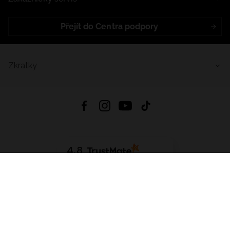
Přejít do Centra podpory
Zkratky
4.8
Založeno na
1441
hodnocení
ze všech dob
Stáhnout Aplikaci:
App Store
Google Play
App Gallery