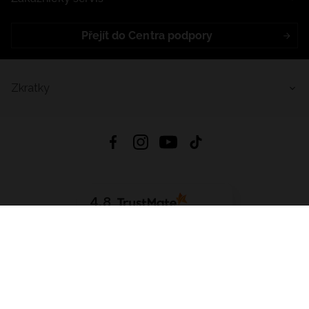
Přejít do Centra podpory
Zkratky
4.8
Založeno na
1441
hodnocení
ze všech dob
Stáhnout Aplikaci:
App Store
Google Play
App Gallery