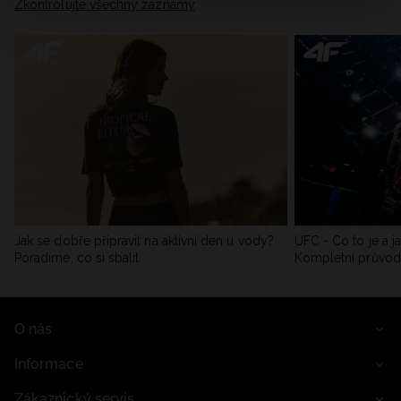
Zkontrolujte všechny záznamy
Jak se dobře připravit na aktivní den u vody?
UFC - Co to je a j
Poradíme, co si sbalit
Kompletní průvo
O nás
Informace
Zákaznický servis