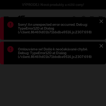
VÝPRODEJ: Nové produkty a nižší ceny!
1
Błąd
:
Sorry! An unexpected error occurred. Debug:
TypeError12D at Dialog
(/client.86469d01b71bbdbe9516.js:2307:698)
Błąd
:
Omlouváme se! Došlo k neočekávané chybě.
Debug: TypeError12D at Dialog
(/client.86469d01b71bbdbe9516.js:2307:698)