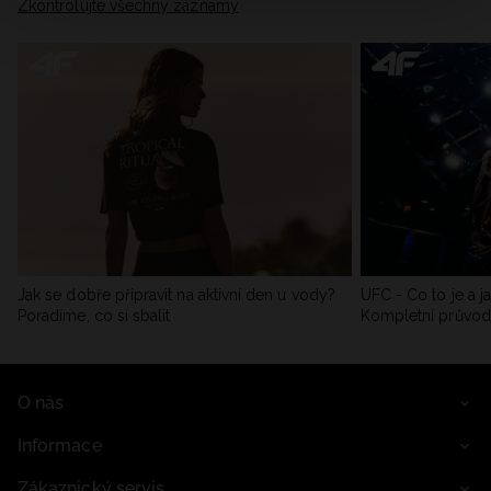
Zkontrolujte všechny záznamy
Jak se dobře připravit na aktivní den u vody?
UFC - Co to je a j
Poradíme, co si sbalit
Kompletní průvo
O nás
Informace
Zákaznický servis