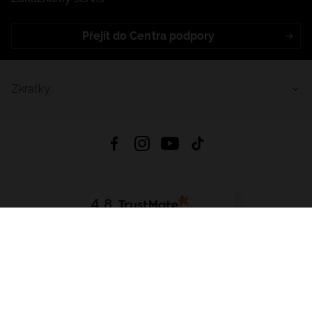
Přejít do Centra podpory
Zkratky
4.8
Založeno na
1441
hodnocení
ze všech dob
Stáhnout Aplikaci:
App Store
Google Play
App Gallery