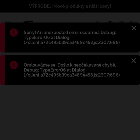
VÝPRODEJ: Nové produkty a nižší ceny!
1
Błąd
:
Sorry! An unexpected error occurred. Debug:
TypeError06 at Dialog
(/client.a72c495b39ca3469e458.js:2307:698)
Błąd
:
Omlouváme se! Došlo k neočekávané chybě.
Debug: TypeError06 at Dialog
(/client.a72c495b39ca3469e458.js:2307:698)