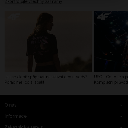
Zkontrolujte všechny záznamy
Jak se dobře připravit na aktivní den u vody?
UFC - Co to je a j
Poradíme, co si sbalit
Kompletní průvo
O nás
Informace
Zákaznický servis