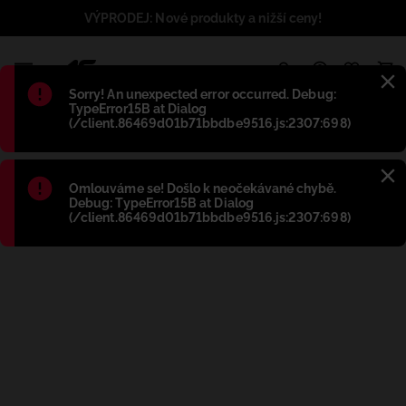
VÝPRODEJ: Nové produkty a nižší ceny!
1
Błąd
:
Sorry! An unexpected error occurred. Debug:
TypeError15B at Dialog
(/client.86469d01b71bbdbe9516.js:2307:698)
Błąd
:
Omlouváme se! Došlo k neočekávané chybě.
Debug: TypeError15B at Dialog
(/client.86469d01b71bbdbe9516.js:2307:698)