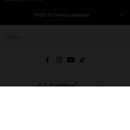
Přejít do Centra podpory
Zkratky
4.8
Založeno na
1441
hodnocení
ze všech dob
Stáhnout Aplikaci:
App Store
Google Play
App Gallery