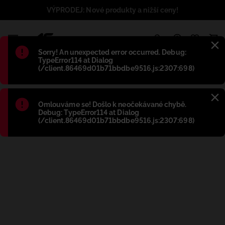
VÝPRODEJ: Nové produkty a nižší ceny!
1
Błąd
:
Sorry! An unexpected error occurred. Debug:
TypeError114 at Dialog
(/client.86469d01b71bbdbe9516.js:2307:698)
Błąd
:
Omlouváme se! Došlo k neočekávané chybě.
Debug: TypeError114 at Dialog
(/client.86469d01b71bbdbe9516.js:2307:698)