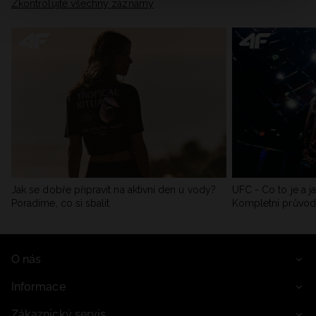
Zkontrolujte všechny záznamy
Jak se dobře připravit na aktivní den u vody?
UFC - Co to je a j
Poradíme, co si sbalit
Kompletní průvo
O nás
Informace
Zákaznický servis