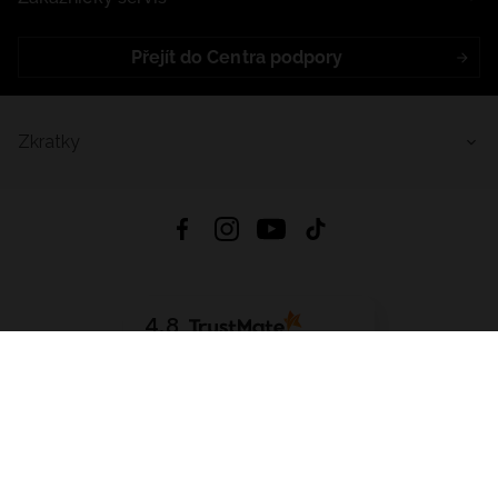
Přejít do Centra podpory
Zkratky
4.8
Založeno na
1441
hodnocení
ze všech dob
Stáhnout Aplikaci:
App Store
Google Play
App Gallery