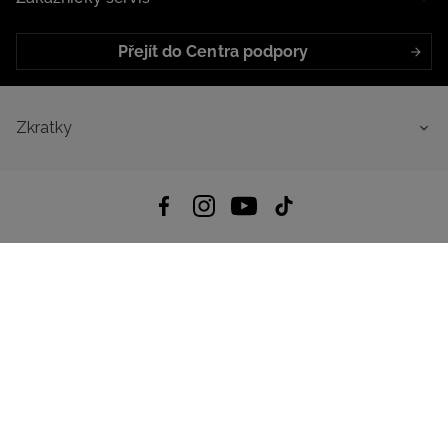
Přejít do Centra podpory
Zkratky
4.8
Založeno na
1441
hodnocení
ze všech dob
Stáhnout Aplikaci:
App Store
Google Play
App Gallery