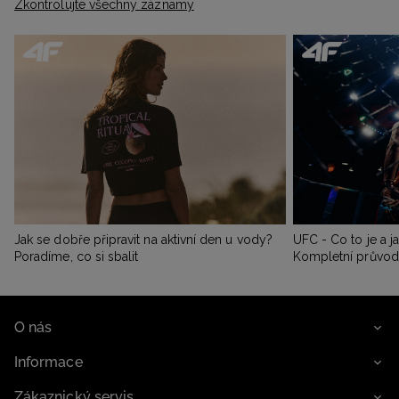
Zkontrolujte všechny záznamy
Jak se dobře připravit na aktivní den u vody?
UFC - Co to je a j
Poradíme, co si sbalit
Kompletní průvo
O nás
Informace
Zákaznický servis