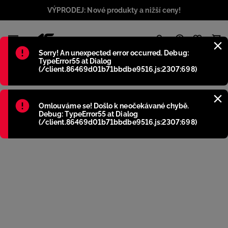
VÝPRODEJ: Nové produkty a nižší ceny!
1
Błąd
:
Sorry! An unexpected error occurred. Debug:
TypeError55 at Dialog
(/client.86469d01b71bbdbe9516.js:2307:698)
Błąd
:
Omlouváme se! Došlo k neočekávané chybě.
Debug: TypeError55 at Dialog
(/client.86469d01b71bbdbe9516.js:2307:698)