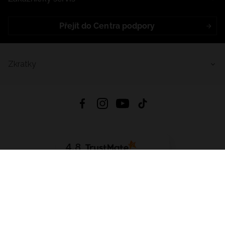
Přejít do Centra podpory
Zkratky
4.8
Založeno na
1441
hodnocení
ze všech dob
Stáhnout Aplikaci:
App Store
Google Play
App Gallery