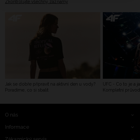
Zkontrolujte všechny záznamy
Jak se dobře připravit na aktivní den u vody?
UFC - Co to je a j
Poradíme, co si sbalit
Kompletní průvo
O nás
Informace
Zákaznický servis