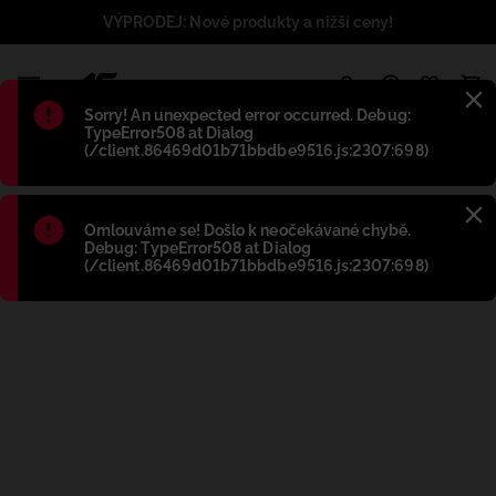
VÝPRODEJ: Nové produkty a nižší ceny!
1
Błąd
:
Sorry! An unexpected error occurred. Debug:
TypeError508 at Dialog
(/client.86469d01b71bbdbe9516.js:2307:698)
Błąd
:
Omlouváme se! Došlo k neočekávané chybě.
Debug: TypeError508 at Dialog
(/client.86469d01b71bbdbe9516.js:2307:698)