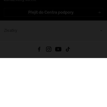
Přejít do Centra podpory
Zkratky
4.8
Založeno na
1441
hodnocení
ze všech dob
Stáhnout Aplikaci:
App Store
Google Play
App Gallery