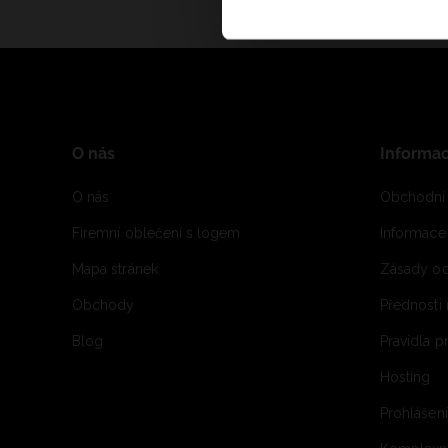
O nás
Informa
O nás
Obchodní
Firemní oblečení s logem
Informac
Mapa stránek
Zásady oc
Obchody
Přednosti
Blog
Pravidla 
Hosting
Prohlášen