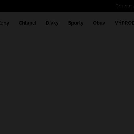
Odstoupe
Ženy
Chlapci
Dívky
Sporty
Obuv
VÝPROD