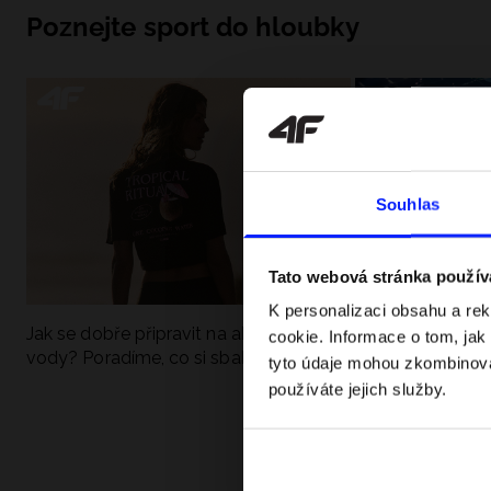
Poznejte sport do hloubky
Souhlas
Tato webová stránka použív
K personalizaci obsahu a re
Jak se dobře připravit na aktivní den u
UFC - Co to je a
cookie. Informace o tom, jak
vody? Poradíme, co si sbalit
kategorie? Komp
tyto údaje mohou zkombinovat
používáte jejich služby.