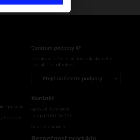
Centrum podpory 4F
Zkontrolujte často kladené otázky nebo
chatujte s chatbotem:
Přejít do Centra podpory
Kontakt
í) – pokyny
+420 (2) 34093878
(po-pá 9:00-16:00)
 (vrácení)
Napište zprávu
Bezpečnost produktů