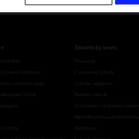
ce
Zákaznický servis
 podmínky
Přepravné
e o změně Podmínek
E shopping vyhody
hrany osobních údajů
Výhody registrace
 nakupování online
Platební metody
propagace
Odstoupení od smlouvy (vrácen
Nahlaste odstoupení od smlouvy
í o shodě
Reklamace