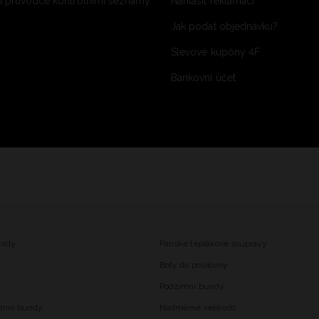
 průvodce kontrolními seznamy
Nahlásit reklamaci
Jak podat objednávku?
Slevové kupóny 4F
Bankovní účet
undy
Pánské teplákové soupravy
Boty do posilovny
Podzimní bundy
imní bundy
Nadměrné velikosti