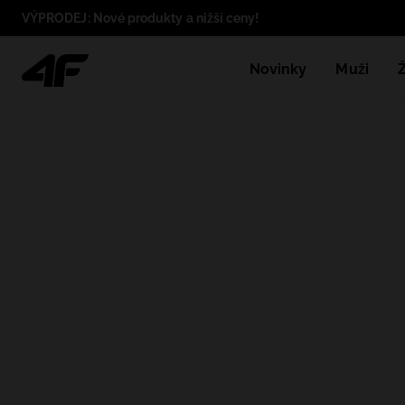
VÝPRODEJ: Nové produkty a nižší ceny!
Novinky
Muži