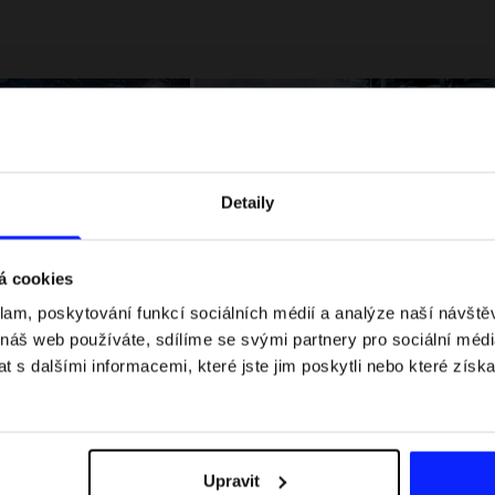
Detaily
á cookies
klam, poskytování funkcí sociálních médií a analýze naší návšt
 jaké jsou váhové
Formule 1 v kraťasech: pravidla, časy
 náš web používáte, sdílíme se svými partnery pro sociální média
letní průvodce
závodů, rekordy a nejlepší jezdci F1
 s dalšími informacemi, které jste jim poskytli nebo které získa
Upravit
Dodací náklady
Najděte naše obchody
B2B