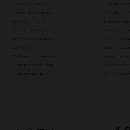
Dámské vesty s kapucí
Chlapecké přec
Fleecová mikina dámská
Chlapecké nepr
Dívčí podzimní bundy
Chlapecké vesty
Dívčí přechodové bundy
Dětské sportovní
Dívčí nepromokavé bundy
Oblečení s mod
Dívčí vesty
Oblečení na pad
Pánské nepromokavé bundy
Oblečení na squ
Pánské přechodové bundy
Oblečenie na ten
Pánské podzimní bundy
Dámské tepláko