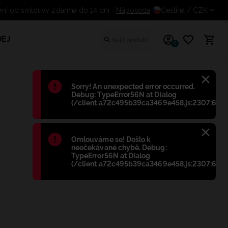
ní od smlouvy zdarma do 14 dní
Nápověda
Čeština
/ CZK
EJ
1
Błąd
:
Sorry! An unexpected error occurred.
Debug: TypeError56N at Dialog
(/client.a72c495b39ca3469e458.js:2307:698)
Błąd
:
Omlouváme se! Došlo k
neočekávané chybě. Debug:
TypeError56N at Dialog
(/client.a72c495b39ca3469e458.js:2307:698)