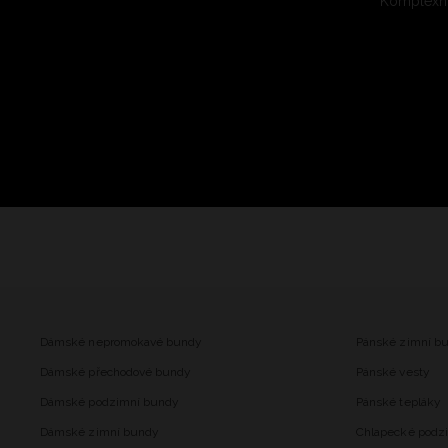
Komplexní
Dámské nepromokavé bundy
Pánské zimní b
Dámské přechodové bundy
Pánské vesty
Dámské podzimní bundy
Pánské tepláky
Dámské zimní bundy
Chlapecké podz