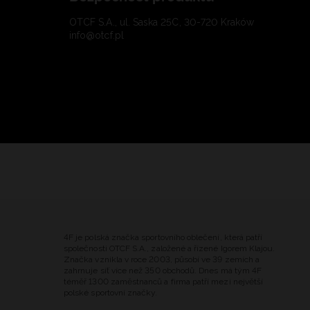
OTCF S.A., ul. Saska 25C, 30-720 Kraków
info@otcf.pl
4F je polská značka sportovního oblečení, která patří
společnosti OTCF S.A., založené a řízené Igorem Klajou.
Značka vznikla v roce 2003, působí ve 39 zemích a
zahrnuje síť více než 350 obchodů. Dnes má tým 4F
téměř 1300 zaměstnanců a firma patří mezi největší
polské sportovní značky.