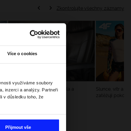
Zkontrolujte všechny záznamy
Více o cookies
ěvnosti využíváme soubory
Jak si sbalit batoh do letadla a
Slunce, vítr a vo
, inzerci a analýzy. Partneři
nepřekročit limity?
zatěžují pokožku
li v důsledku toho, že
sportech
Přijmout vše