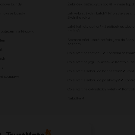
hodové bundy
Žebříček běžeckých bot 4F – naše top 3
omokavé bundy
Jak vybrat školní batoh? Připravte své dí
školního roku
Jaké kalhoty do hor? - žebříček outdooro
kraťasů
 oblečení na tělocvik
Seznam věcí, které potřebujete do školy
alem
seznam
el
Co si vzít na triatlon? ✔ Kontrolní sezna
ash
Co si vzít na jógu, pilates? ✔ Kontrolní 
is
Co si vzít s sebou do hor na trek? ✔ Kon
vé soupravy
Co si vzít s sebou do posilovny? ✔ Kontr
Co si vzít na cyklistický výlet? ✔ Kontro
Nabídka 4F