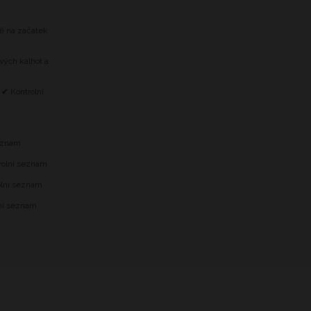
tě na začátek
vých kalhot a
 ✔ Kontrolní
m
seznam
trolní seznam
olní seznam
lní seznam