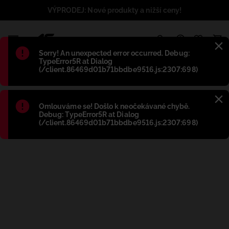
VÝPRODEJ: Nové produkty a nižší ceny!
1
Błąd
:
Sorry! An unexpected error occurred. Debug:
TypeError5R at Dialog
(/client.86469d01b71bbdbe9516.js:2307:698)
Błąd
:
Omlouváme se! Došlo k neočekávané chybě.
Debug: TypeError5R at Dialog
(/client.86469d01b71bbdbe9516.js:2307:698)