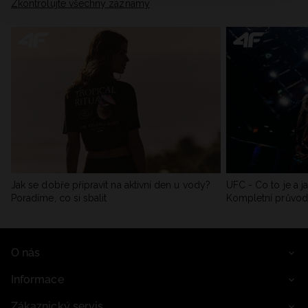
Zkontrolujte všechny záznamy
Jak se dobře připravit na aktivní den u vody?
UFC - Co to je a j
Poradíme, co si sbalit
Kompletní průvo
O nás
Informace
Zákaznický servis