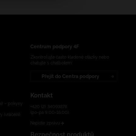
Centrum podpory 4F
Zkontrolujte často kladené otázky nebo
chatujte s chatbotem:
Přejít do Centra podpory
Kontakt
í) – pokyny
+420 (2) 34093878
(po-pá 9:00-16:00)
 (vrácení)
Napište zprávu
Bezpečnost produktů