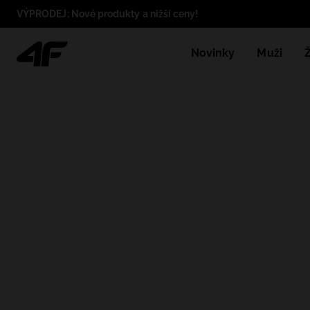
VÝPRODEJ: Nové produkty a nižší ceny!
Novinky
Muži