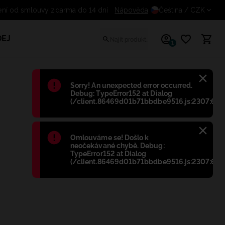
pení od smlouvy zdarma do 14 dní
Nápověda
Čeština
/ CZK
EJ
1
Błąd
:
Sorry! An unexpected error occurred.
Debug: TypeError152 at Dialog
(/client.86469d01b71bbdbe9516.js:2307:698
Błąd
:
Omlouváme se! Došlo k
neočekávané chybě. Debug:
TypeError152 at Dialog
(/client.86469d01b71bbdbe9516.js:2307:698