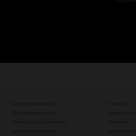
Komplexní
Dámské dvoudílné plavky
Pánské plavky
Dámské jednodílné plavky
Pánské plážové 
Dámská tílka a trička na ramínka
Pánská tílka
Dámské cyklistické trička
Pánská bavlněná 