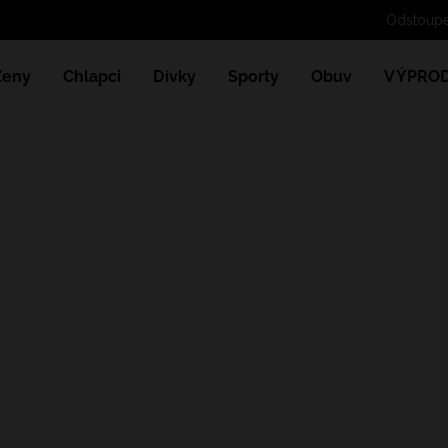
Odstou
Ženy
Chlapci
Dívky
Sporty
Obuv
VÝPROD