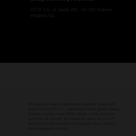
OTCF S.A., ul. Saska 25C, 30-720 Kraków
info@otcf.pl
4F je polská značka sportovního oblečení, která patří
společnosti OTCF S.A., založené a řízené Igorem Klajou.
Značka vznikla v roce 2003, působí ve 39 zemích a
zahrnuje síť více než 350 obchodů. Dnes má tým 4F
téměř 1300 zaměstnanců a firma patří mezi největší
polské sportovní značky.