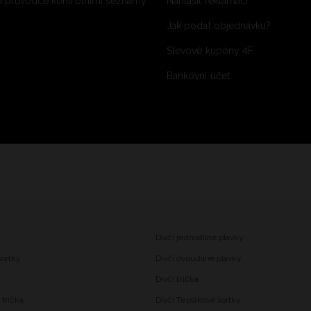
 průvodce kontrolními seznamy
Nahlásit reklamaci
Jak podat objednávku?
Slevové kupóny 4F
Bankovní účet
Dívčí jednodílné plavky
šortky
Dívčí dvoudílné plavky
Dívčí trička
trička
Dívčí Teplákové šortky