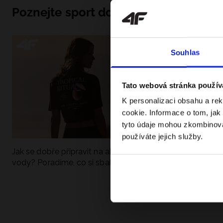
Poznejte sport do hloubky
Souhlas
Tato webová stránka použív
K personalizaci obsahu a re
cookie. Informace o tom, jak
tyto údaje mohou zkombinovat
používáte jejich služby.
Jak se dobře připravit na aktivní den u
UFC - Co to je a
vody? Poradíme, co si sbalit
kategorie? Komp