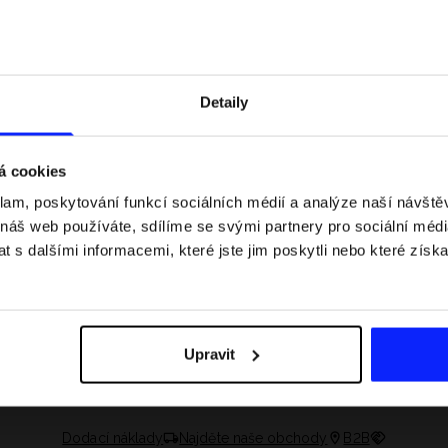
Detaily
á cookies
klam, poskytování funkcí sociálních médií a analýze naší návšt
 náš web používáte, sdílíme se svými partnery pro sociální média
 s dalšími informacemi, které jste jim poskytli nebo které získa
 jaké jsou váhové
Formule 1 v kraťasech: pravidla, časy
letní průvodce
závodů, rekordy a nejlepší jezdci F1
Upravit
Dodací náklady
Najděte naše obchody
B2B