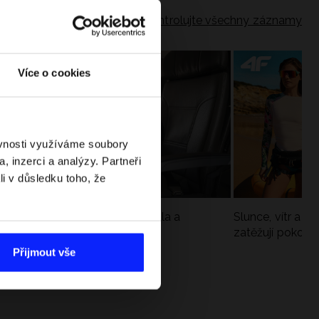
Zkontrolujte všechny záznamy
Více o cookies
ěvnosti využíváme soubory
, inzerci a analýzy. Partneři
li v důsledku toho, že
Jak si sbalit batoh do letadla a
Slunce, vítr a vo
nepřekročit limity?
zatěžují pokožku
sportech
Přijmout vše