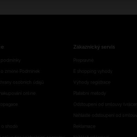
ce
Zákaznický servis
 podmínky
Přepravné
e o změně Podmínek
E shopping vyhody
hrany osobních údajů
Výhody registrace
 nakupování online
Platební metody
propagace
Odstoupení od smlouvy (vrácen
Nahlaste odstoupení od smlouvy
í o shodě
Reklamace