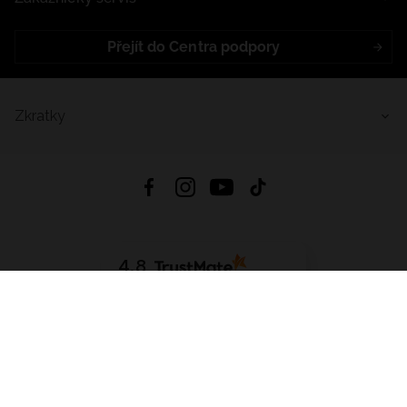
Přejít do Centra podpory
Zkratky
4.8
Založeno na
1441
hodnocení
ze všech dob
Stáhnout Aplikaci:
App Store
Google Play
App Gallery