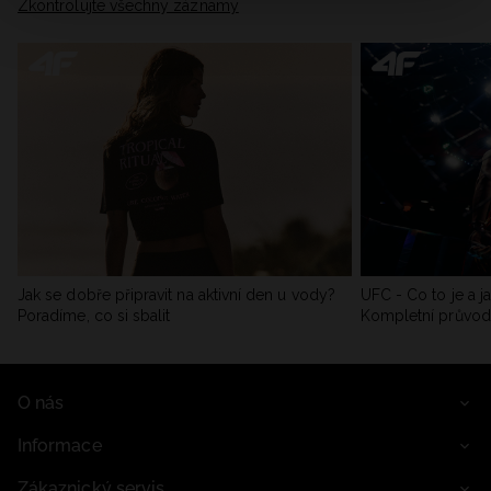
Zkontrolujte všechny záznamy
Jak se dobře připravit na aktivní den u vody?
UFC - Co to je a j
Poradíme, co si sbalit
Kompletní průvo
O nás
Informace
Zákaznický servis