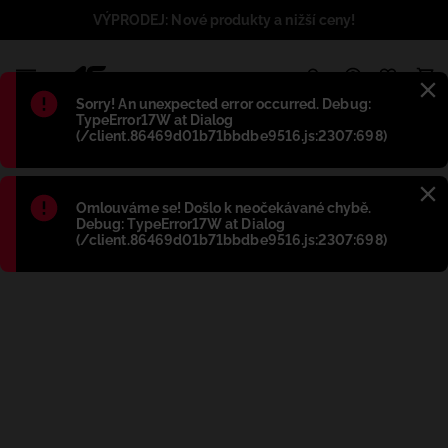
VÝPRODEJ: Nové produkty a nižší ceny!
1
Błąd
:
Sorry! An unexpected error occurred. Debug:
TypeError17W at Dialog
(/client.86469d01b71bbdbe9516.js:2307:698)
Błąd
:
Omlouváme se! Došlo k neočekávané chybě.
Debug: TypeError17W at Dialog
(/client.86469d01b71bbdbe9516.js:2307:698)