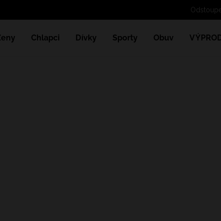
Odst
Ženy
Chlapci
Dívky
Sporty
Obuv
VÝPROD