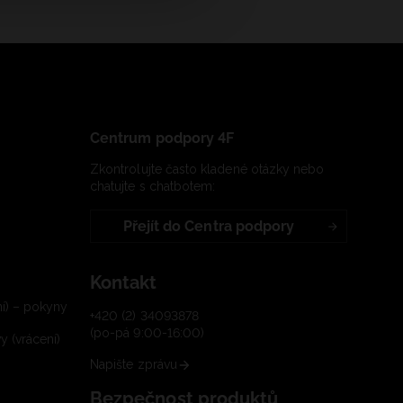
Centrum podpory 4F
Zkontrolujte často kladené otázky nebo
chatujte s chatbotem:
Přejít do Centra podpory
Kontakt
í) – pokyny
+420 (2) 34093878
(po-pá 9:00-16:00)
 (vrácení)
Napište zprávu
Bezpečnost produktů