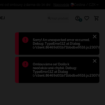
oupení od smlouvy zdarma do 14 dní
Nápověda
Čeština
/ CZK
EJ
1
Błąd
:
Sorry! An unexpected error occurred.
Debug: TypeError11Z at Dialog
(/client.86469d01b71bbdbe9516.js:2307:698
Błąd
:
Omlouváme se! Došlo k
neočekávané chybě. Debug:
TypeError11Z at Dialog
(/client.86469d01b71bbdbe9516.js:2307:698