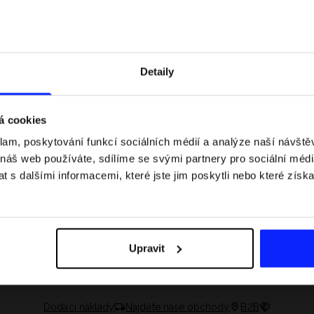
Detaily
á cookies
klam, poskytování funkcí sociálních médií a analýze naší návšt
 náš web používáte, sdílíme se svými partnery pro sociální média
 s dalšími informacemi, které jste jim poskytli nebo které získa
 jaké jsou váhové
Formule 1 v kraťasech: pravidla, časy
letní průvodce
závodů, rekordy a nejlepší jezdci F1
Upravit
Dodací náklady
Najděte naše obchody
B2B