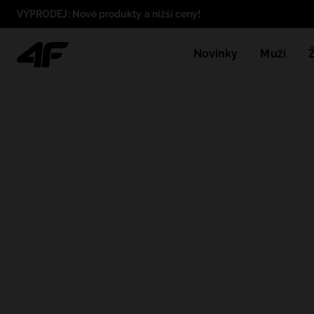
VÝPRODEJ: Nové produkty a nižší ceny!
Novinky
Muži