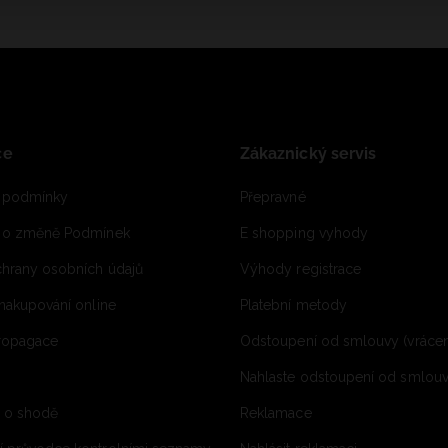
ce
Zákaznický servis
 podmínky
Přepravné
e o změně Podmínek
E shopping vyhody
hrany osobních údajů
Výhody registrace
 nakupování online
Platební metody
propagace
Odstoupení od smlouvy (vrácen
Nahlaste odstoupení od smlouvy
í o shodě
Reklamace