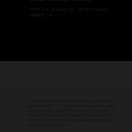
OTCF S.A., ul. Saska 25C, 30-720 Kraków
info@otcf.pl
4F je polská značka sportovního oblečení, která patří
společnosti OTCF S.A., založené a řízené Igorem Klajou.
Značka vznikla v roce 2003, působí ve 39 zemích a
zahrnuje síť více než 350 obchodů. Dnes má tým 4F
téměř 1300 zaměstnanců a firma patří mezi největší
polské sportovní značky.