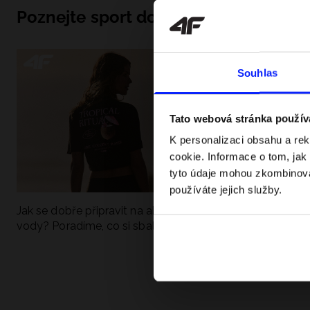
Poznejte sport do hloubky
Souhlas
Tato webová stránka použív
K personalizaci obsahu a re
cookie. Informace o tom, jak
tyto údaje mohou zkombinovat
používáte jejich služby.
Jak se dobře připravit na aktivní den u
UFC - Co to je a
vody? Poradíme, co si sbalit
kategorie? Komp