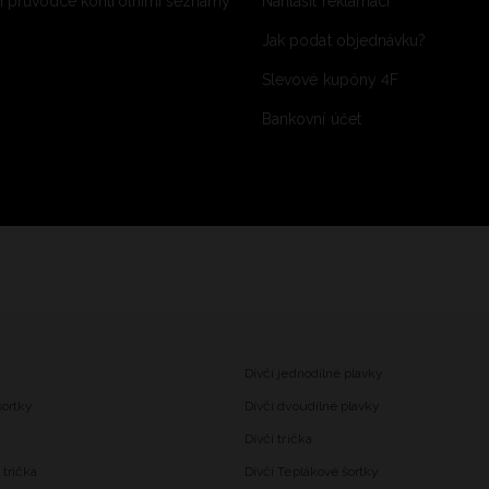
 průvodce kontrolními seznamy
Nahlásit reklamaci
Jak podat objednávku?
Slevové kupóny 4F
Bankovní účet
Dívčí jednodílné plavky
šortky
Dívčí dvoudílné plavky
Dívčí trička
trička
Dívčí Teplákové šortky