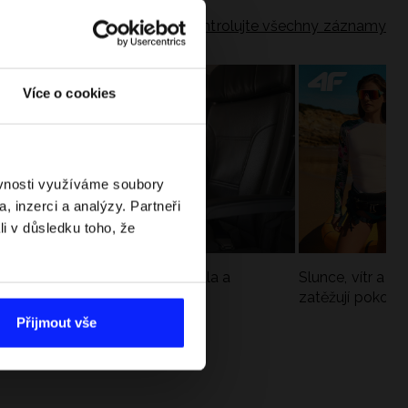
Zkontrolujte všechny záznamy
Více o cookies
ěvnosti využíváme soubory
, inzerci a analýzy. Partneři
li v důsledku toho, že
Jak si sbalit batoh do letadla a
Slunce, vítr a vo
nepřekročit limity?
zatěžují pokožku
sportech
Přijmout vše