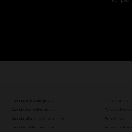
Komplexní
Dámské dvoudílné plavky
Pánské plavky
Dámské jednodílné plavky
Pánské plážové 
Dámská tílka a trička na ramínka
Pánská tílka
Dámské cyklistické trička
Pánská bavlněná 