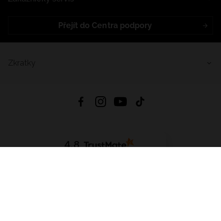
Přejít do Centra podpory
Zkratky
4.8
Založeno na
1441
hodnocení
ze všech dob
Stáhnout Aplikaci:
App Store
Google Play
App Gallery