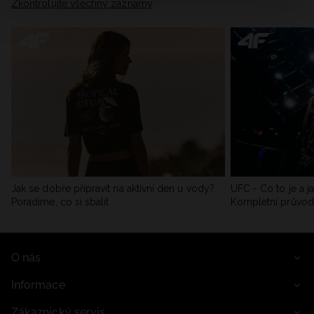
Zkontrolujte všechny záznamy
Jak se dobře připravit na aktivní den u vody?
UFC - Co to je a j
Poradíme, co si sbalit
Kompletní průvo
O nás
Informace
Zákaznický servis