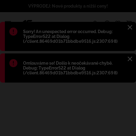
VÝPRODEJ: Nové produkty a nižší ceny!
1
Błąd
:
Sorry! An unexpected error occurred. Debug:
TypeError522 at Dialog
(/client.86469d01b71bbdbe9516.js:2307:698)
Błąd
:
Omlouváme se! Došlo k neočekávané chybě.
Debug: TypeError522 at Dialog
(/client.86469d01b71bbdbe9516.js:2307:698)