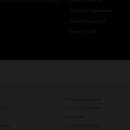
 průvodce kontrolními seznamy
Nahlásit reklamaci
Jak podat objednávku?
Slevové kupóny 4F
Bankovní účet
Dívčí jednodílné plavky
šortky
Dívčí dvoudílné plavky
Dívčí trička
trička
Dívčí Teplákové šortky