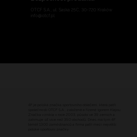
OTCF S.A., ul. Saska 25C, 30-720 Kraków
info@otcf.pl
4F je polská značka sportovního oblečení, která patří
společnosti OTCF S.A., založené a řízené Igorem Klajou.
Značka vznikla v roce 2003, působí ve 39 zemích a
zahrnuje síť více než 350 obchodů. Dnes má tým 4F
téměř 1300 zaměstnanců a firma patří mezi největší
polské sportovní značky.