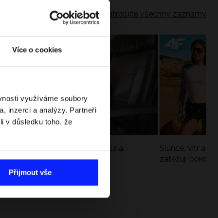
Zkontrolujte všechny záznamy
Více o cookies
ěvnosti využíváme soubory
, inzerci a analýzy. Partneři
li v důsledku toho, že
Jak si sbalit batoh do letadla a
Slunce, vítr a vo
nepřekročit limity?
zatěžují pokožku
sportech
Přijmout vše