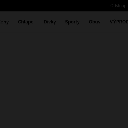
Ženy
Chlapci
Dívky
Sporty
Obuv
VÝPROD