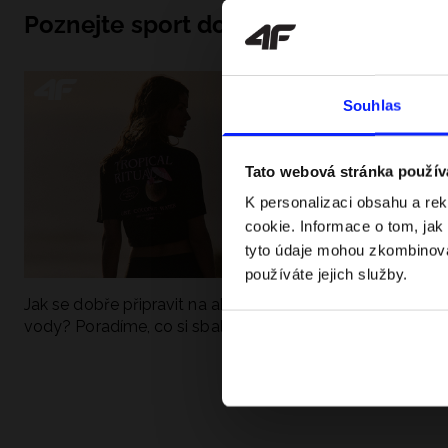
Poznejte sport do hloubky
Souhlas
Tato webová stránka použív
K personalizaci obsahu a re
cookie. Informace o tom, jak
tyto údaje mohou zkombinovat
používáte jejich služby.
Jak se dobře připravit na aktivní den u
UFC - Co to je a
vody? Poradíme, co si sbalit
kategorie? Komp