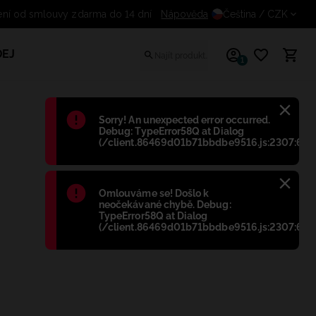
Odstoupení od smlouvy zdarma do 14 dní
Nápověda
Čeština
/ CZK
EJ
1
Błąd
:
Sorry! An unexpected error occurred.
Debug: TypeError58Q at Dialog
(/client.86469d01b71bbdbe9516.js:2307:698
Błąd
:
Omlouváme se! Došlo k
neočekávané chybě. Debug:
TypeError58Q at Dialog
(/client.86469d01b71bbdbe9516.js:2307:698