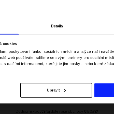
Detaily
á cookies
klam, poskytování funkcí sociálních médií a analýze naší návšt
 náš web používáte, sdílíme se svými partnery pro sociální média
 s dalšími informacemi, které jste jim poskytli nebo které získa
 jaké jsou váhové
Formule 1 v kraťasech: pravidla, časy
letní průvodce
závodů, rekordy a nejlepší jezdci F1
Upravit
Dodací náklady
Najděte naše obchody
B2B