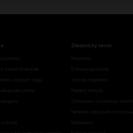
ce
Zákaznický servis
 podmínky
Přepravné
e o změně Podmínek
E shopping vyhody
hrany osobních údajů
Výhody registrace
 nakupování online
Platební metody
propagace
Odstoupení od smlouvy (vrácen
Nahlaste odstoupení od smlouvy
í o shodě
Reklamace