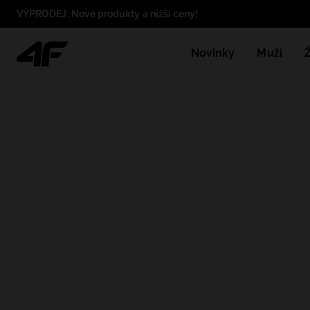
VÝPRODEJ: Nové produkty a nižší ceny!
Novinky
Muži