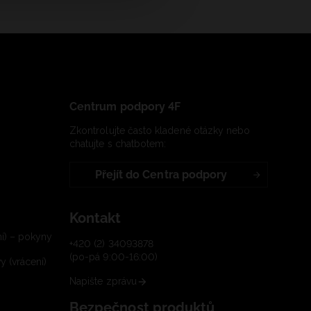
Centrum podpory 4F
Zkontrolujte často kladené otázky nebo
chatujte s chatbotem:
Přejít do Centra podpory
Kontakt
í) – pokyny
+420 (2) 34093878
(po-pá 9:00-16:00)
 (vrácení)
Napište zprávu
Bezpečnost produktů