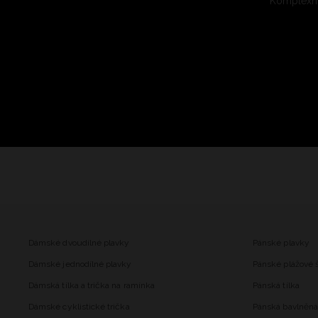
Komplexní
Dámské dvoudílné plavky
Pánské plavky
Dámské jednodílné plavky
Pánské plážové 
Dámská tílka a trička na ramínka
Pánská tílka
Dámské cyklistické trička
Pánská bavlněná 