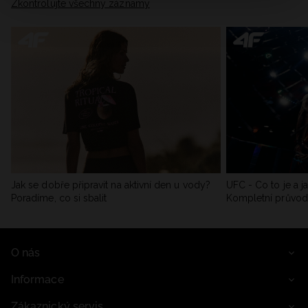
Zkontrolujte všechny záznamy
Jak se dobře připravit na aktivní den u vody?
UFC - Co to je a j
Poradíme, co si sbalit
Kompletní průvo
O nás
Informace
Zákaznický servis