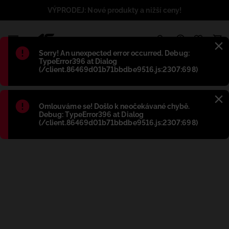
VÝPRODEJ: Nové produkty a nižší ceny!
1
Błąd
:
Sorry! An unexpected error occurred. Debug:
TypeError396 at Dialog
(/client.86469d01b71bbdbe9516.js:2307:698)
Błąd
:
Omlouváme se! Došlo k neočekávané chybě.
Debug: TypeError396 at Dialog
(/client.86469d01b71bbdbe9516.js:2307:698)