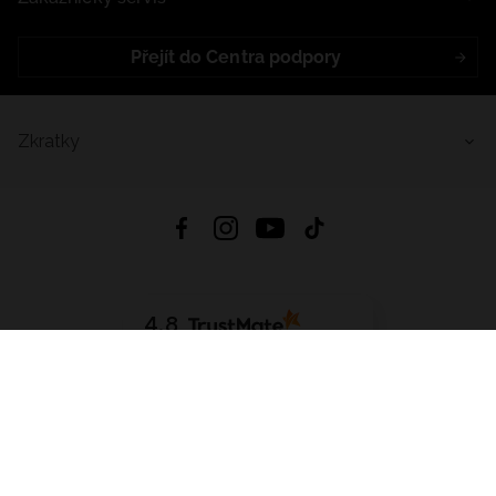
Přejít do Centra podpory
Zkratky
4.8
Založeno na
1441
hodnocení
ze všech dob
Stáhnout Aplikaci:
App Store
Google Play
App Gallery