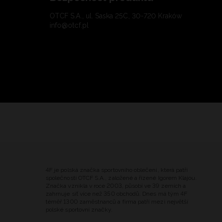
OTCF S.A., ul. Saska 25C, 30-720 Kraków
info@otcf.pl
4F je polská značka sportovního oblečení, která patří
společnosti OTCF S.A., založené a řízené Igorem Klajou.
Značka vznikla v roce 2003, působí ve 39 zemích a
zahrnuje síť více než 350 obchodů. Dnes má tým 4F
téměř 1300 zaměstnanců a firma patří mezi největší
polské sportovní značky.