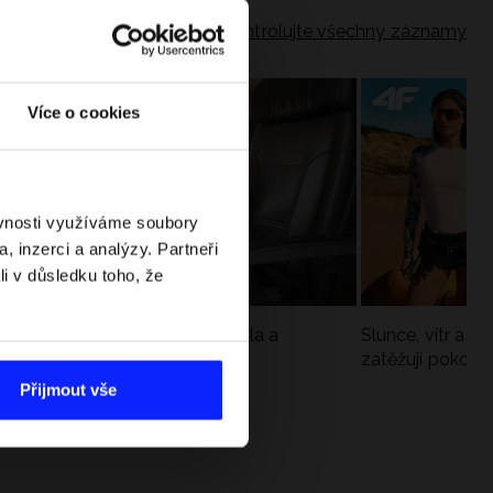
Zkontrolujte všechny záznamy
Více o cookies
ěvnosti využíváme soubory
, inzerci a analýzy. Partneři
li v důsledku toho, že
Jak si sbalit batoh do letadla a
Slunce, vítr a vo
nepřekročit limity?
zatěžují pokožku
sportech
Přijmout vše