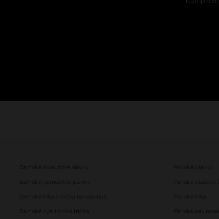
Komplexní
Dámské dvoudílné plavky
Pánské plavky
Dámské jednodílné plavky
Pánské plážové 
Dámská tílka a trička na ramínka
Pánská tílka
Dámské cyklistické trička
Pánská bavlněná 