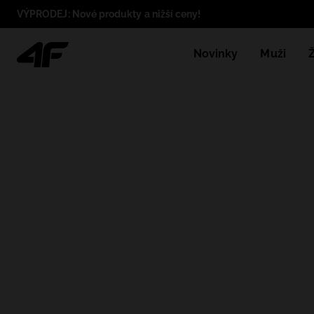
VÝPRODEJ: Nové produkty a nižší ceny!
Novinky
Muži