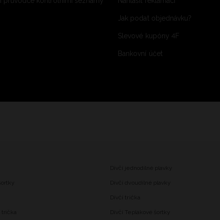
 průvodce kontrolními seznamy
Nahlásit reklamaci
Jak podat objednávku?
Slevové kupóny 4F
Bankovní účet
Dívčí jednodílné plavky
šortky
Dívčí dvoudílné plavky
Dívčí trička
trička
Dívčí Teplákové šortky