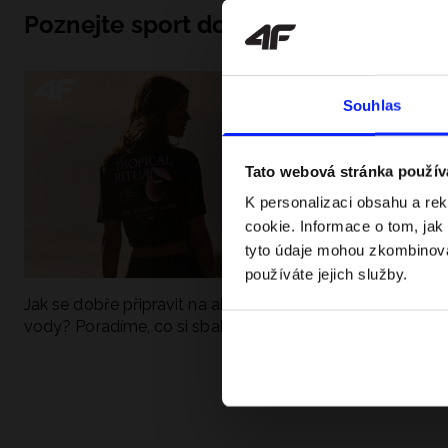
Poznejte sport do hloubky
Souhlas
Tato webová stránka použív
K personalizaci obsahu a re
cookie. Informace o tom, jak
tyto údaje mohou zkombinovat
používáte jejich služby.
Jak se dobře připravit na aktivní den u
UFC - Co to je a
vody? Poradíme, co si sbalit
kategorie? Komp