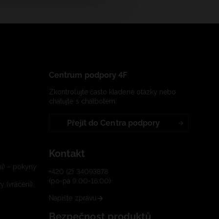
Centrum podpory 4F
Zkontrolujte často kladené otázky nebo
chatujte s chatbotem:
Přejít do Centra podpory
Kontakt
í) – pokyny
+420 (2) 34093878
(po-pá 9:00-16:00)
 (vrácení)
Napište zprávu
Bezpečnost produktů