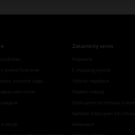
ce
Zákaznický servis
 podmínky
Přepravné
e o změně Podmínek
E shopping vyhody
hrany osobních údajů
Výhody registrace
 nakupování online
Platební metody
propagace
Odstoupení od smlouvy (vrácen
Nahlaste odstoupení od smlouvy
í o shodě
Reklamace