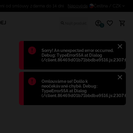
Odstoupení od smlouvy zdarma do 14 dní
Nápověda
Čeština
/ CZK
EJ
1
Błąd
:
Sorry! An unexpected error occurred.
Debug: TypeError55A at Dialog
(/client.86469d01b71bbdbe9516.js:2307:698
Błąd
:
Omlouváme se! Došlo k
neočekávané chybě. Debug:
TypeError55A at Dialog
(/client.86469d01b71bbdbe9516.js:2307:698