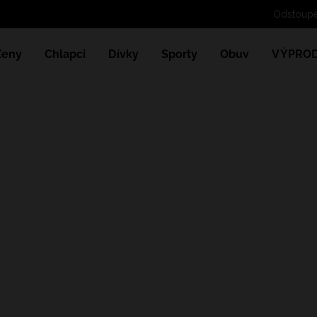
Ženy
Chlapci
Dívky
Sporty
Obuv
VÝPROD