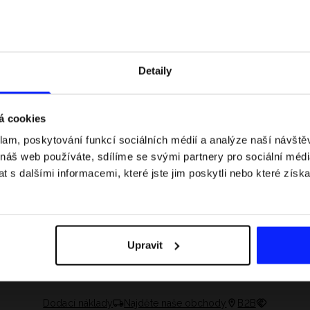
Detaily
á cookies
klam, poskytování funkcí sociálních médií a analýze naší návšt
 náš web používáte, sdílíme se svými partnery pro sociální média
 s dalšími informacemi, které jste jim poskytli nebo které získa
 jaké jsou váhové
Formule 1 v kraťasech: pravidla, časy
letní průvodce
závodů, rekordy a nejlepší jezdci F1
Upravit
Dodací náklady
Najděte naše obchody
B2B