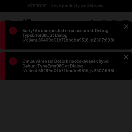
VÝPRODEJ: Nové produkty a nižší ceny!
1
Błąd
:
Sorry! An unexpected error occurred. Debug:
TypeError38C at Dialog
(/client.86469d01b71bbdbe9516.js:2307:698)
Błąd
:
Omlouváme se! Došlo k neočekávané chybě.
Debug: TypeError38C at Dialog
(/client.86469d01b71bbdbe9516.js:2307:698)