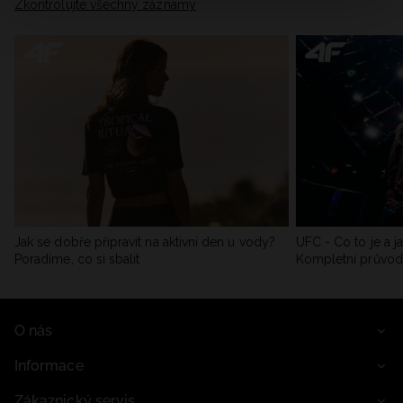
Zkontrolujte všechny záznamy
Jak se dobře připravit na aktivní den u vody?
UFC - Co to je a j
Poradíme, co si sbalit
Kompletní průvo
O nás
Informace
Zákaznický servis