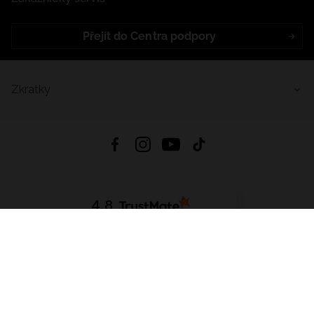
Přejít do Centra podpory
Zkratky
4.8
Založeno na
1441
hodnocení
ze všech dob
Stáhnout Aplikaci:
App Store
Google Play
App Gallery