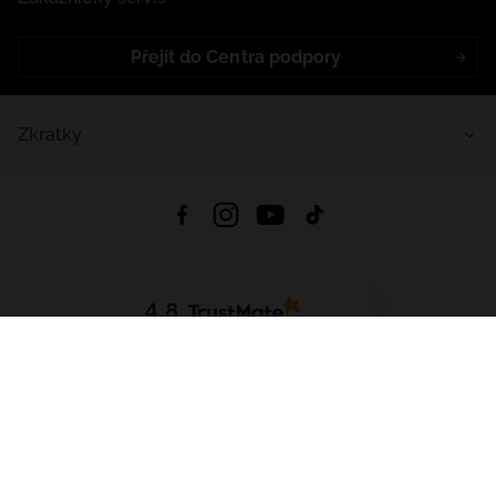
Přejít do Centra podpory
Zkratky
4.8
Založeno na
1441
hodnocení
ze všech dob
Stáhnout Aplikaci:
App Store
Google Play
App Gallery
Všechna práva vyhrazena © 2026