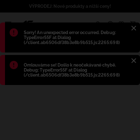
VÝPRODEJ: Nové produkty a nižší ceny!
1
Błąd
:
Sorry! An unexpected error occurred. Debug:
TypeError55F at Dialog
(/client.ab6506df38b3e8b9b515.js:2265:698)
Błąd
:
Omlouváme se! Došlo k neočekávané chybě.
Debug: TypeError55F at Dialog
(/client.ab6506df38b3e8b9b515.js:2265:698)