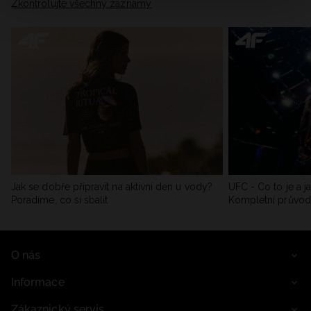
Zkontrolujte všechny záznamy
Jak se dobře připravit na aktivní den u vody?
UFC - Co to je a j
Poradíme, co si sbalit
Kompletní průvo
O nás
Informace
Zákaznický servis