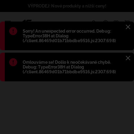
VÝPRODEJ: Nové produkty a nižší ceny!
1
Błąd
:
Sorry! An unexpected error occurred. Debug:
TypeError38H at Dialog
(/client.86469d01b71bbdbe9516.js:2307:698)
Błąd
:
Omlouváme se! Došlo k neočekávané chybě.
Debug: TypeError38H at Dialog
(/client.86469d01b71bbdbe9516.js:2307:698)