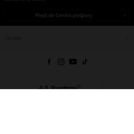
Přejít do Centra podpory
Zkratky
4.8
Založeno na
1441
hodnocení
ze všech dob
Stáhnout Aplikaci:
App Store
Google Play
App Gallery