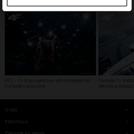
Zkontrolujte všechny záznamy
UFC - Co to je a jaké jsou váhové kategorie?
Formule 1 v kraťas
Kompletní průvodce
rekordy a nejlepší
O nás
Informace
Zákaznický servis