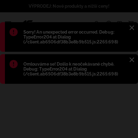
VÝPRODEJ: Nové produkty a nižší ceny!
1
Błąd
:
Sorry! An unexpected error occurred. Debug:
TypeError204 at Dialog
(/client.ab6506df38b3e8b9b515.js:2265:698)
Błąd
:
Omlouváme se! Došlo k neočekávané chybě.
Debug: TypeError204 at Dialog
(/client.ab6506df38b3e8b9b515.js:2265:698)