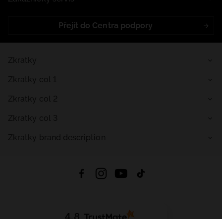
Přejít do Centra podpory
Zkratky
Zkratky col 1
Zkratky col 2
Zkratky col 3
Zkratky brand description
4.8