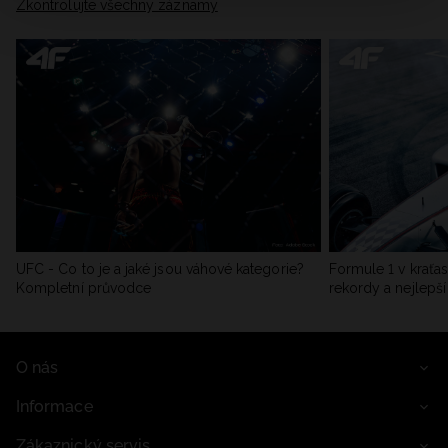
Zkontrolujte všechny záznamy
UFC - Co to je a jaké jsou váhové kategorie?
Formule 1 v kraťas
Kompletní průvodce
rekordy a nejlepší
O nás
Informace
Zákaznický servis