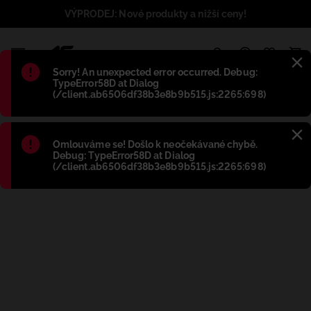
VÝPRODEJ: Nové produkty a nižší ceny!
1
Błąd
:
Sorry! An unexpected error occurred. Debug:
TypeError58D at Dialog
(/client.ab6506df38b3e8b9b515.js:2265:698)
Błąd
:
Omlouváme se! Došlo k neočekávané chybě.
Debug: TypeError58D at Dialog
(/client.ab6506df38b3e8b9b515.js:2265:698)