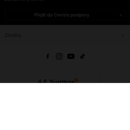
Přejít do Centra podpory
Zkratky
4.8
Založeno na
1441
hodnocení
ze všech dob
Stáhnout Aplikaci:
App Store
Google Play
App Gallery
Všechna práva vyhrazena © 2026