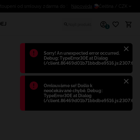
Odstoupení od smlouvy zdarma d
Nápověda
Čeština
/ CZK
EJ
1
Błąd
:
Sorry! An unexpected error occurred.
Debug: TypeError30E at Dialog
(/client.86469d01b71bbdbe9516.js:2307:698
Błąd
:
Omlouváme se! Došlo k
neočekávané chybě. Debug:
TypeError30E at Dialog
(/client.86469d01b71bbdbe9516.js:2307:698