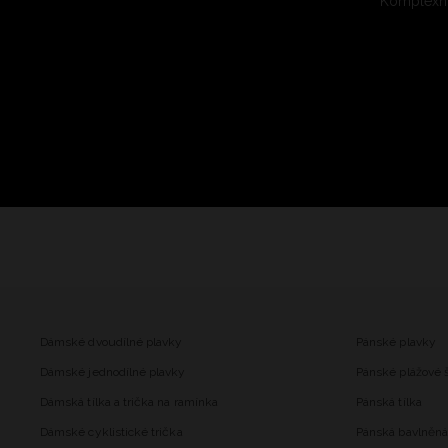
Komplexní
Dámské dvoudílné plavky
Pánské plavky
Dámské jednodílné plavky
Pánské plážové 
Dámská tílka a trička na ramínka
Pánská tílka
Dámské cyklistické trička
Pánská bavlněná 