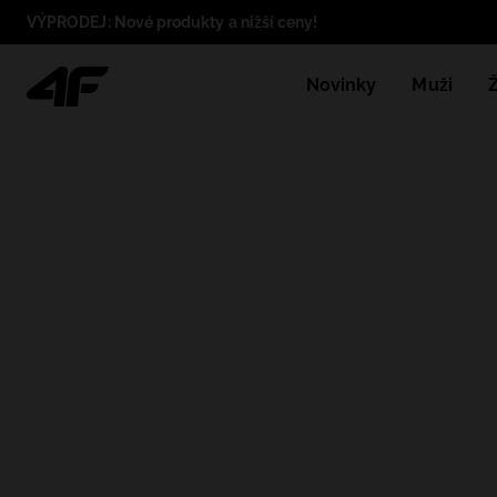
VÝPRODEJ: Nové produkty a nižší ceny!
Novinky
Muži