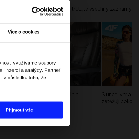
Zkontrolujte všechny záznamy
Více o cookies
ěvnosti využíváme soubory
, inzerci a analýzy. Partneři
li v důsledku toho, že
Jak si sbalit batoh do letadla a
Slunce, vítr a vo
nepřekročit limity?
zatěžují pokožku
sportech
Přijmout vše