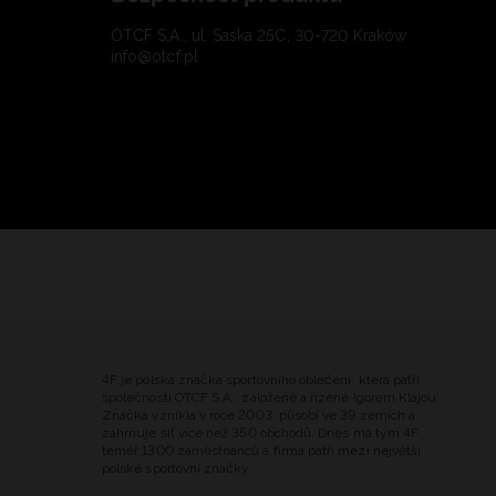
OTCF S.A., ul. Saska 25C, 30-720 Kraków
info@otcf.pl
4F je polská značka sportovního oblečení, která patří
společnosti OTCF S.A., založené a řízené Igorem Klajou.
Značka vznikla v roce 2003, působí ve 39 zemích a
zahrnuje síť více než 350 obchodů. Dnes má tým 4F
téměř 1300 zaměstnanců a firma patří mezi největší
polské sportovní značky.