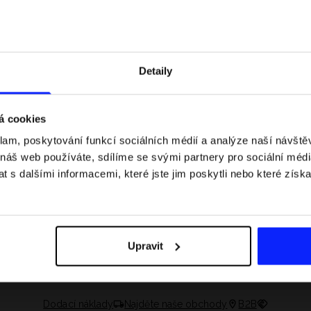
Detaily
á cookies
klam, poskytování funkcí sociálních médií a analýze naší návšt
 náš web používáte, sdílíme se svými partnery pro sociální média
 s dalšími informacemi, které jste jim poskytli nebo které získa
 jaké jsou váhové
Formule 1 v kraťasech: pravidla, časy
letní průvodce
závodů, rekordy a nejlepší jezdci F1
Upravit
Dodací náklady
Najděte naše obchody
B2B