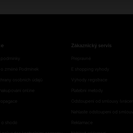
ce
Zákaznický servis
 podmínky
Přepravné
e o změně Podmínek
E shopping vyhody
hrany osobních údajů
Výhody registrace
 nakupování online
Platební metody
propagace
Odstoupení od smlouvy (vrácen
Nahlaste odstoupení od smlouvy
í o shodě
Reklamace