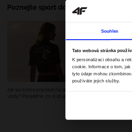
Poznejte sport do hloubky
Souhlas
Tato webová stránka použív
K personalizaci obsahu a re
cookie. Informace o tom, jak
tyto údaje mohou zkombinovat
používáte jejich služby.
Jak se dobře připravit na aktivní den u
UFC - Co to je a
vody? Poradíme, co si sbalit
kategorie? Komp