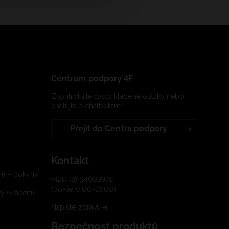
Centrum podpory 4F
Zkontrolujte často kladené otázky nebo
chatujte s chatbotem:
Přejít do Centra podpory
Kontakt
í) – pokyny
+420 (2) 34093878
(po-pá 9:00-16:00)
 (vrácení)
Napište zprávu
Bezpečnost produktů