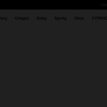
Ženy
Chlapci
Dívky
Sporty
Obuv
VÝPROD