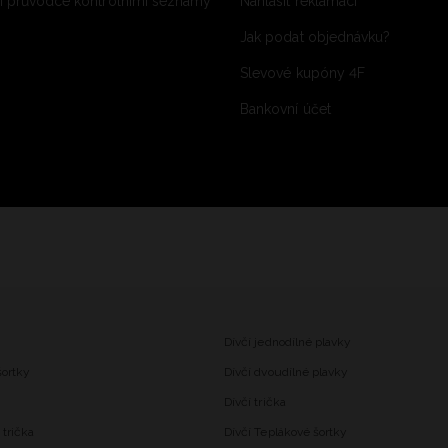
 průvodce kontrolními seznamy
Nahlásit reklamaci
Jak podat objednávku?
Slevové kupóny 4F
Bankovní účet
Dívčí jednodílné plavky
šortky
Dívčí dvoudílné plavky
Dívčí trička
trička
Dívčí Teplákové šortky