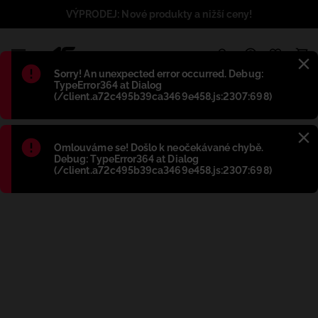
VÝPRODEJ: Nové produkty a nižší ceny!
1
Błąd
:
Sorry! An unexpected error occurred. Debug:
TypeError364 at Dialog
(/client.a72c495b39ca3469e458.js:2307:698)
Błąd
:
Omlouváme se! Došlo k neočekávané chybě.
Debug: TypeError364 at Dialog
(/client.a72c495b39ca3469e458.js:2307:698)