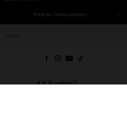
Přejít do Centra podpory
Zkratky
4.8
Založeno na
1441
hodnocení
ze všech dob
Stáhnout Aplikaci:
App Store
Google Play
App Gallery