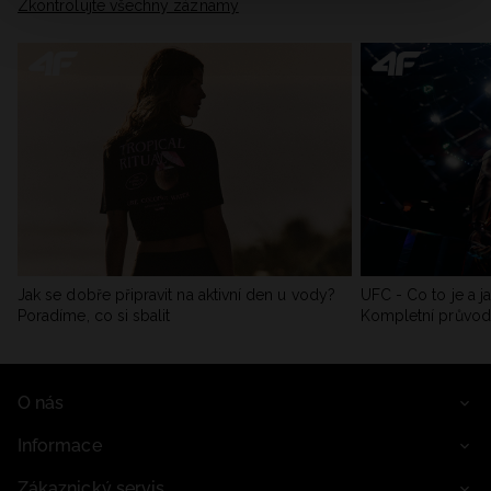
Zkontrolujte všechny záznamy
Jak se dobře připravit na aktivní den u vody?
UFC - Co to je a j
Poradíme, co si sbalit
Kompletní průvo
O nás
Informace
Zákaznický servis