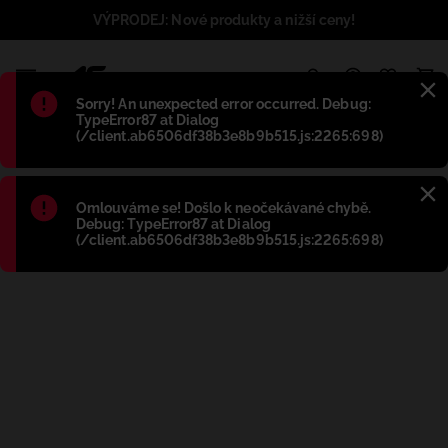
VÝPRODEJ: Nové produkty a nižší ceny!
1
Błąd
:
Sorry! An unexpected error occurred. Debug:
TypeError87 at Dialog
(/client.ab6506df38b3e8b9b515.js:2265:698)
Błąd
:
Omlouváme se! Došlo k neočekávané chybě.
Debug: TypeError87 at Dialog
(/client.ab6506df38b3e8b9b515.js:2265:698)