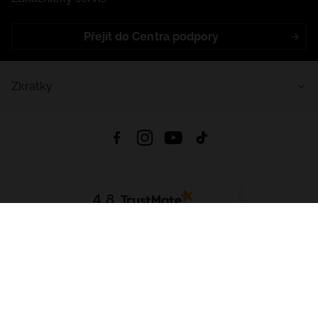
Přejít do Centra podpory
Zkratky
4.8
Založeno na
1441
hodnocení
ze všech dob
Stáhnout Aplikaci:
App Store
Google Play
App Gallery
Všechna práva vyhrazena © 2026