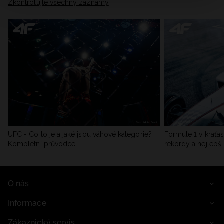
Zkontrolujte všechny záznamy
UFC - Co to je a jaké jsou váhové kategorie?
Formule 1 v kraťas
Kompletní průvodce
rekordy a nejlepší
O nás
Informace
Zákaznický servis