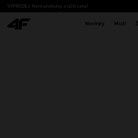
VÝPRODEJ: Nové produkty a nižší ceny!
Novinky
Muži