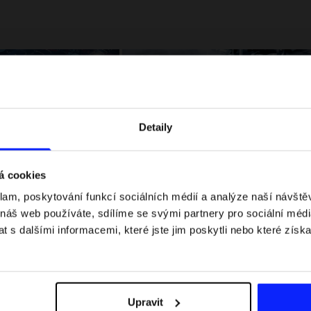
Detaily
á cookies
klam, poskytování funkcí sociálních médií a analýze naší návšt
 jaké jsou váhové
Formule 1 v kraťasech: pravidla, časy
 náš web používáte, sdílíme se svými partnery pro sociální média
letní průvodce
závodů, rekordy a nejlepší jezdci F1
 s dalšími informacemi, které jste jim poskytli nebo které získa
Upravit
Dodací náklady
Najděte naše obchody
B2B