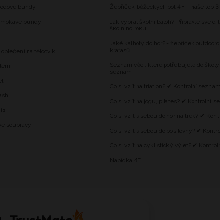
hodové bundy
Žebříček běžeckých bot 4F – naše top 3
omokavé bundy
Jak vybrat školní batoh? Připravte své dí
školního roku
Jaké kalhoty do hor? - žebříček outdooro
kraťasů
 oblečení na tělocvik
Seznam věcí, které potřebujete do školy
alem
seznam
el
Co si vzít na triatlon? ✔ Kontrolní sezna
ash
Co si vzít na jógu, pilates? ✔ Kontrolní 
is
Co si vzít s sebou do hor na trek? ✔ Kon
vé soupravy
Co si vzít s sebou do posilovny? ✔ Kontr
Co si vzít na cyklistický výlet? ✔ Kontro
Nabídka 4F