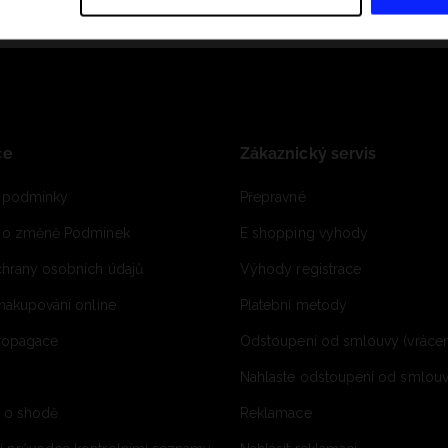
ce
Zákaznický servis
 podmínky
Přepravné
e o změně Podmínek
E shopping vyhody
hrany osobních údajů
Výhody registrace
 nakupování online
Platební metody
propagace
Odstoupení od smlouvy (vrácen
Nahlaste odstoupení od smlouvy
í o shodě
Reklamace