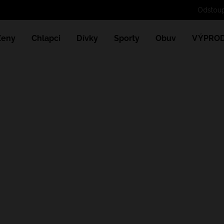
Ženy
Chlapci
Dívky
Sporty
Obuv
VÝPROD