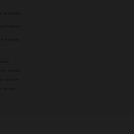
tě na začátek
vých kalhot a
 ✔ Kontrolní
m
seznam
trolní seznam
olní seznam
lní seznam