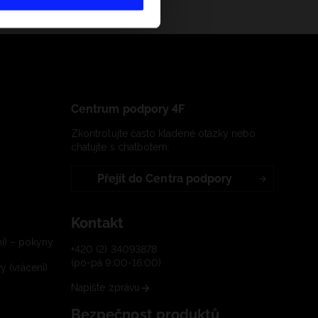
Centrum podpory 4F
Zkontrolujte často kladené otázky nebo
chatujte s chatbotem:
Přejít do Centra podpory
Kontakt
í) – pokyny
+420 (2) 34093878
(po-pá 9:00-16:00)
 (vrácení)
Napište zprávu
Bezpečnost produktů