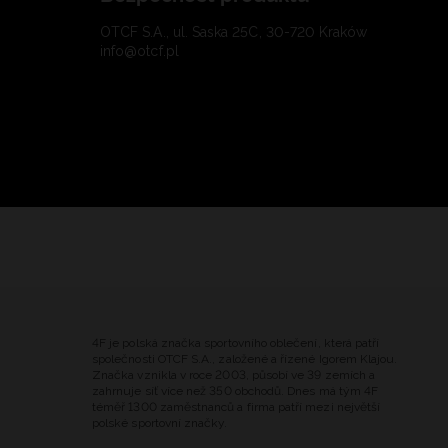
OTCF S.A., ul. Saska 25C, 30-720 Kraków
info@otcf.pl
4F je polská značka sportovního oblečení, která patří
společnosti OTCF S.A., založené a řízené Igorem Klajou.
Značka vznikla v roce 2003, působí ve 39 zemích a
zahrnuje síť více než 350 obchodů. Dnes má tým 4F
téměř 1300 zaměstnanců a firma patří mezi největší
polské sportovní značky.