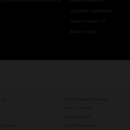
 průvodce kontrolními seznamy
Nahlásit reklamaci
Jak podat objednávku?
Slevové kupóny 4F
Bankovní účet
undy
Pánské teplákové soupravy
Boty do posilovny
Podzimní bundy
imní bundy
Nadměrné velikosti