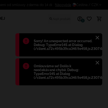
Nápověda
Odstoupení od smlouvy zdarma
Čeština
/ CZK
EJ
1
Błąd
:
Sorry! An unexpected error occurred.
Debug: TypeError14S at Dialog
(/client.a72c495b39ca3469e458.js:2307:698)
Błąd
:
Omlouváme se! Došlo k
neočekávané chybě. Debug:
TypeError14S at Dialog
(/client.a72c495b39ca3469e458.js:2307:698)