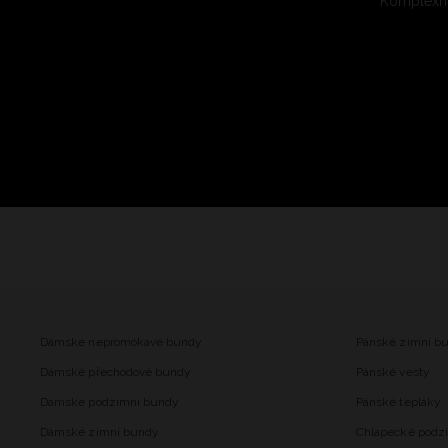
Komplexní
Dámské nepromokavé bundy
Pánské zimní b
Dámské přechodové bundy
Pánské vesty
Dámské podzimní bundy
Pánské tepláky
Dámské zimní bundy
Chlapecké podz