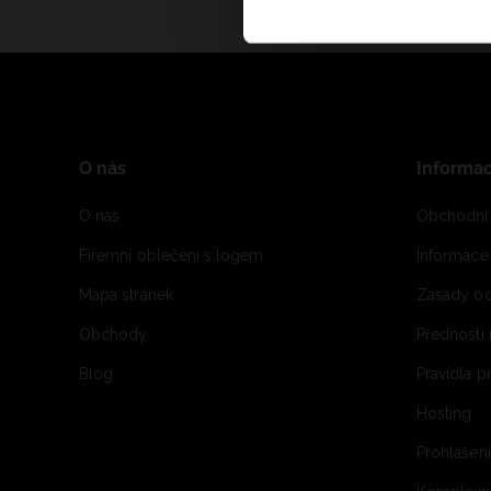
O nás
Informa
O nás
Obchodní
Firemní oblečení s logem
Informac
Mapa stránek
Zásady oc
Obchody
Přednosti
Blog
Pravidla 
Hosting
Prohlášen