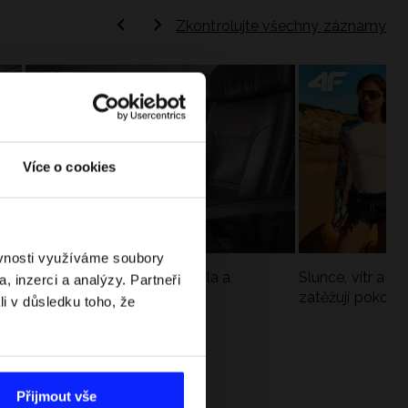
Zkontrolujte všechny záznamy
Více o cookies
ěvnosti využíváme soubory
Jak si sbalit batoh do letadla a
Slunce, vítr a vo
, inzerci a analýzy. Partneři
nepřekročit limity?
zatěžují pokožku
li v důsledku toho, že
sportech
Přijmout vše