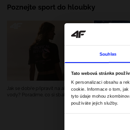
Poznejte sport do hloubky
Souhlas
Tato webová stránka použív
K personalizaci obsahu a re
Jak se dobře připravit na aktivní den u
UFC - Co to je a
cookie. Informace o tom, jak
vody? Poradíme, co si sbalit
kategorie? Komp
tyto údaje mohou zkombinovat
používáte jejich služby.