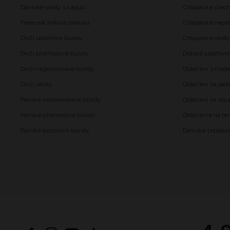
Dámské vesty s kapucí
Chlapecké přec
Fleecová mikina dámská
Chlapecké nepr
Dívčí podzimní bundy
Chlapecké vesty
Dívčí přechodové bundy
Dětské sportovní
Dívčí nepromokavé bundy
Oblečení s mod
Dívčí vesty
Oblečení na pad
Pánské nepromokavé bundy
Oblečení na squ
Pánské přechodové bundy
Oblečenie na ten
Pánské podzimní bundy
Dámské tepláko