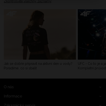
Zkontrolujte všechny záznamy
Jak se dobře připravit na aktivní den u vody?
UFC - Co to je a j
Poradíme, co si sbalit
Kompletní průvo
O nás
Informace
Zákaznický servis