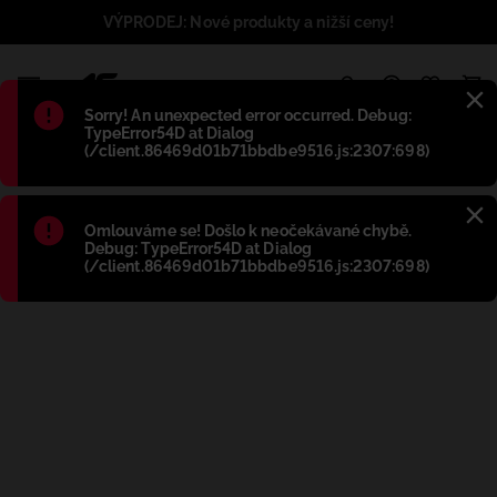
VÝPRODEJ: Nové produkty a nižší ceny!
1
Błąd
:
Sorry! An unexpected error occurred. Debug:
TypeError54D at Dialog
(/client.86469d01b71bbdbe9516.js:2307:698)
Błąd
:
Omlouváme se! Došlo k neočekávané chybě.
Debug: TypeError54D at Dialog
(/client.86469d01b71bbdbe9516.js:2307:698)