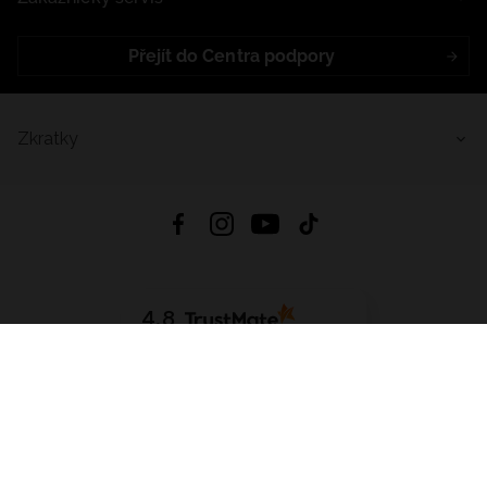
Přejít do Centra podpory
Zkratky
4.8
Založeno na
1441
hodnocení
ze všech dob
Stáhnout Aplikaci:
App Store
Google Play
App Gallery