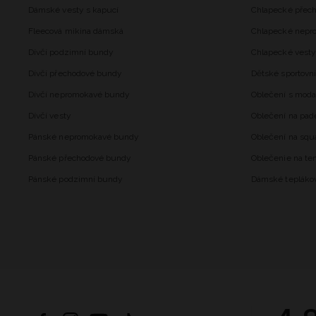
Dámské vesty s kapucí
Chlapecké přec
Fleecová mikina dámská
Chlapecké nepr
Dívčí podzimní bundy
Chlapecké vesty
Dívčí přechodové bundy
Dětské sportovní
Dívčí nepromokavé bundy
Oblečení s mod
Dívčí vesty
Oblečení na pad
Pánské nepromokavé bundy
Oblečení na squ
Pánské přechodové bundy
Oblečenie na ten
Pánské podzimní bundy
Dámské tepláko