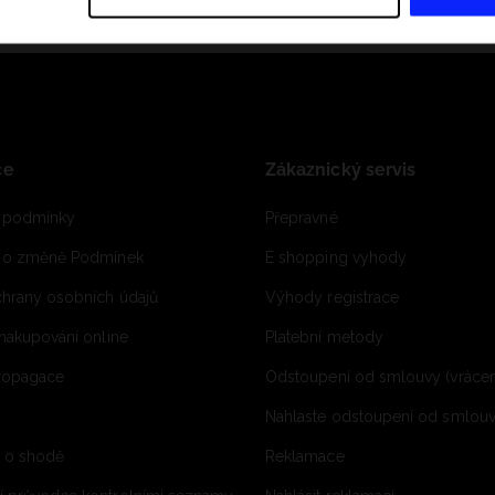
ce
Zákaznický servis
 podmínky
Přepravné
e o změně Podmínek
E shopping vyhody
hrany osobních údajů
Výhody registrace
 nakupování online
Platební metody
propagace
Odstoupení od smlouvy (vrácen
Nahlaste odstoupení od smlouvy
í o shodě
Reklamace