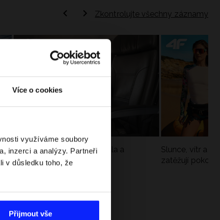
Zkontrolujte všechny záznamy
Více o cookies
ěvnosti využíváme soubory
Jak si sbalit batoh do letadla a
Slunce, vítr a vo
, inzerci a analýzy. Partneři
nepřekročit limity?
zatěžují pokožku
li v důsledku toho, že
sportech
Přijmout vše