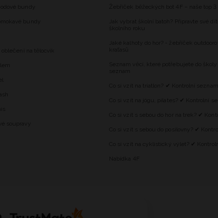
hodové bundy
Žebříček běžeckých bot 4F – naše top 3
omokavé bundy
Jak vybrat školní batoh? Připravte své dí
školního roku
Jaké kalhoty do hor? - žebříček outdooro
kraťasů
 oblečení na tělocvik
Seznam věcí, které potřebujete do školy
alem
seznam
el
Co si vzít na triatlon? ✔ Kontrolní sezna
ash
Co si vzít na jógu, pilates? ✔ Kontrolní 
is
Co si vzít s sebou do hor na trek? ✔ Kon
vé soupravy
Co si vzít s sebou do posilovny? ✔ Kontr
Co si vzít na cyklistický výlet? ✔ Kontro
Nabídka 4F