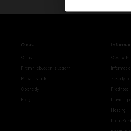
O nás
Informa
O nás
Obchodní
Firemní oblečení s logem
Informac
Mapa stránek
Zásady oc
Obchody
Přednosti
Blog
Pravidla 
Hosting
Prohlášen