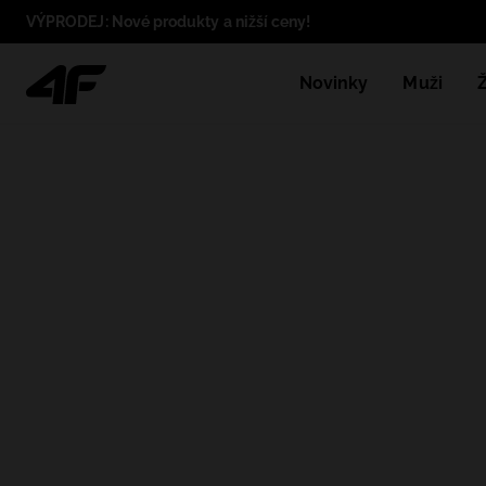
VÝPRODEJ: Nové produkty a nižší ceny!
Novinky
Muži