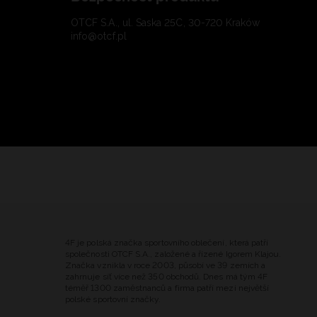
OTCF S.A., ul. Saska 25C, 30-720 Kraków
info@otcf.pl
4F je polská značka sportovního oblečení, která patří
společnosti OTCF S.A., založené a řízené Igorem Klajou.
Značka vznikla v roce 2003, působí ve 39 zemích a
zahrnuje síť více než 350 obchodů. Dnes má tým 4F
téměř 1300 zaměstnanců a firma patří mezi největší
polské sportovní značky.