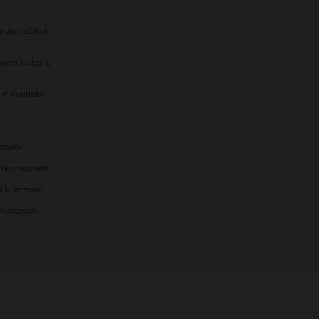
tě na začátek
vých kalhot a
 ✔ Kontrolní
m
seznam
trolní seznam
olní seznam
lní seznam