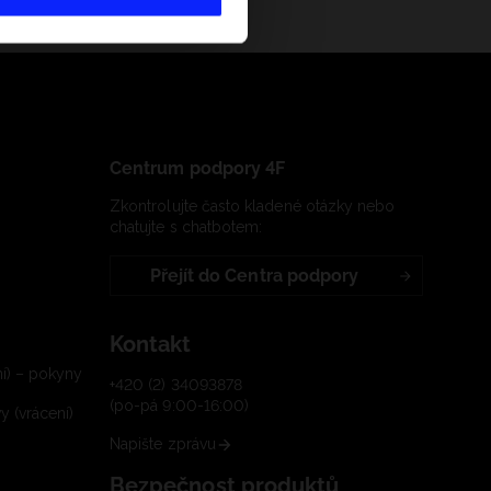
Centrum podpory 4F
Zkontrolujte často kladené otázky nebo
chatujte s chatbotem:
Přejít do Centra podpory
Kontakt
í) – pokyny
+420 (2) 34093878
(po-pá 9:00-16:00)
 (vrácení)
Napište zprávu
Bezpečnost produktů