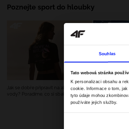
Poznejte sport do hloubky
Souhlas
Tato webová stránka použív
K personalizaci obsahu a re
Jak se dobře připravit na aktivní den u
UFC - Co to je a
cookie. Informace o tom, jak
vody? Poradíme, co si sbalit
kategorie? Komp
tyto údaje mohou zkombinovat
používáte jejich služby.