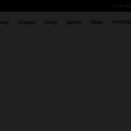
Ženy
Chlapci
Dívky
Sporty
Obuv
VÝPROD