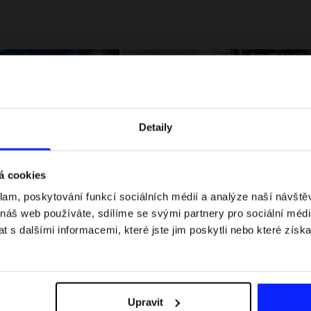
Detaily
á cookies
klam, poskytování funkcí sociálních médií a analýze naší návšt
 jaké jsou váhové
Formule 1 v kraťasech: pravidla, časy
 náš web používáte, sdílíme se svými partnery pro sociální média
letní průvodce
závodů, rekordy a nejlepší jezdci F1
 s dalšími informacemi, které jste jim poskytli nebo které získa
Upravit
Dodací náklady
Najděte naše obchody
B2B