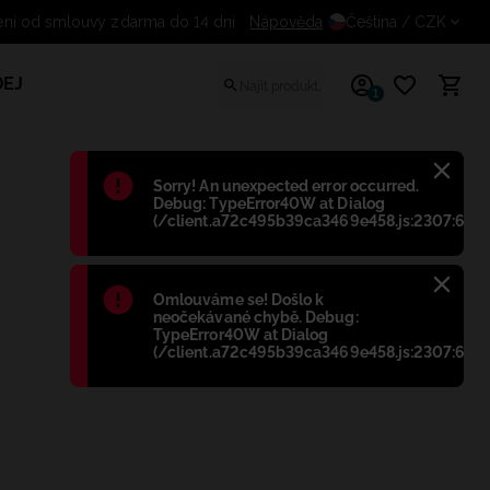
Odstoupení od smlouvy zdarma do 14 dní
Nápověda
Čeština
/ CZK
EJ
1
Błąd
:
Sorry! An unexpected error occurred.
Debug: TypeError40W at Dialog
(/client.a72c495b39ca3469e458.js:2307:698)
Błąd
:
Omlouváme se! Došlo k
neočekávané chybě. Debug:
TypeError40W at Dialog
(/client.a72c495b39ca3469e458.js:2307:698)