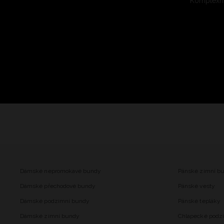
Komplexní
Dámské nepromokavé bundy
Pánské zimní b
Dámské přechodové bundy
Pánské vesty
Dámské podzimní bundy
Pánské tepláky
Dámské zimní bundy
Chlapecké podz