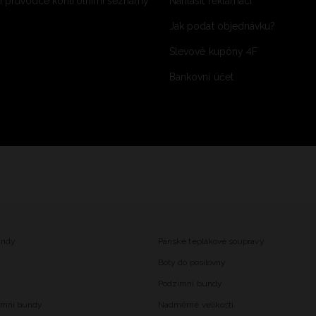
 průvodce kontrolními seznamy
Nahlásit reklamaci
Jak podat objednávku?
Slevové kupóny 4F
Bankovní účet
undy
Pánské teplákové soupravy
Boty do posilovny
Podzimní bundy
imní bundy
Nadměrné velikosti